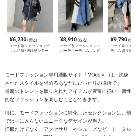
¥
6,230
¥
8,910
¥
9,790
(税込)
(税込)
(税込
モード系ファッションデ
モード系ファッションス
モード系ファッ
ニム切替×透け感シアー
ポーティーデニムコンビ
デニム切り替え
シャツ（フリンジポケッ
ネーションスカート
サイズシャツコ
ト付き）
モードファッション専用通販サイト「MOdely」は、洗練
されたスタイルを求めるあなたにぴったりの場所です。
最新のトレンドを取り入れたアイテムが豊富に揃い、個性
的なファッションを楽しむことができます。
特に、モードファッションに特化したセレクションは、他
では手に入らないユニークなデザインが魅力。
洋服だけでなく、アクセサリーやシューズなど、トータル