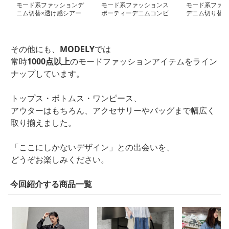
モード系ファッションデ
モード系ファッションス
モード系ファッ
ニム切替×透け感シアー
ポーティーデニムコンビ
デニム切り替え
シャツ（フリンジポケッ
ネーションスカート
サイズシャツコ
ト付き）
その他にも、
MODELY
では
常時
1000点以上
のモードファッションアイテムをライン
ナップしています。
トップス・ボトムス・ワンピース、
アウターはもちろん、アクセサリーやバッグまで幅広く
取り揃えました。
「ここにしかないデザイン」との出会いを、
どうぞお楽しみください。
今回紹介する商品一覧