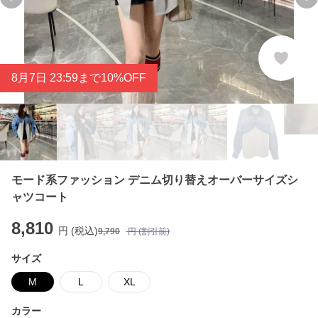
Previous slide
Ne
8
月
7
日 23:59まで10%OFF
モード系ファッション デニム切り替えオーバーサイズシ
ャツコート
8,810
円 (税込)
9,790
円 (割引前)
サイズ
M
L
XL
カラー