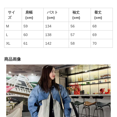
サイ
肩幅
バスト
袖丈
着丈
ズ
(cm)
(cm)
(cm)
(cm)
M
59
134
56
68
L
60
138
57
69
XL
61
142
58
70
商品画像