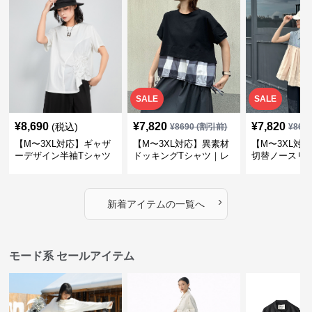
SALE
SALE
¥
8,690
¥
7,820
¥
7,820
(税込)
¥
8690
(割引前)
¥
869
【M〜3XL対応】ギャザ
【M〜3XL対応】異素材
【M〜3XL対
ーデザイン半袖Tシャツ
ドッキングTシャツ｜レ
切替ノースリ
｜シャーリング・アシメ
イヤード風チェックトッ
ス｜Aライン
デザイン・ゆったりトッ
プス・裾ドロスト・体型
素材プリーツ
プス
カバー・大人モード
ー・大人モー
›
新着アイテムの一覧へ
モード系 セールアイテム