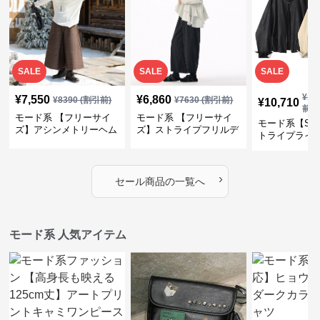
SALE
SALE
SALE
¥
11
¥
7,550
¥
6,860
¥
8390
(割引前)
¥
7630
(割引前)
¥
10,710
前)
モード系 【フリーサイ
モード系 【フリーサイ
モード系【S〜
ズ】アシンメトリーヘム
ズ】ストライプフリルデ
トライプライ
デザインロングトップス
ザイン シャツトップス
エコレザーノ
（ブラック／ホワイト）
ップブルゾン
›
セール商品の一覧へ
モード系 人気アイテム