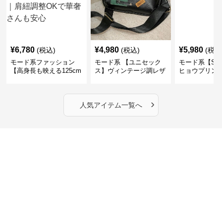
¥
6,780
¥
4,980
¥
5,980
(税込)
(税込)
(税込
モード系ファッション
モード系 【ユニセック
モード系【S〜
【高身長も映える125cm
ス】ヴィンテージ調レザ
ヒョウプリント
丈】アートプリントキャ
ーショルダーバッグ｜斜
カラー半袖T
ミワンピース｜肩紐調整
めがけメッセンジャー
OKで華奢さんも安心
›
人気アイテム一覧へ