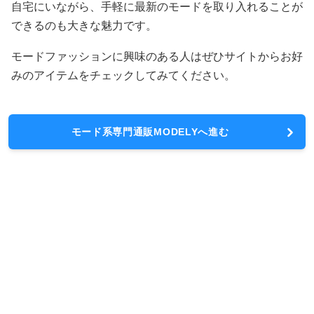
モードファッション専用通販サイト「MOdely」は、洗練
されたスタイルを求めるあなたにぴったりの場所です。
最新のトレンドを取り入れたアイテムが豊富に揃い、個性
的なファッションを楽しむことができます。
特に、モードファッションに特化したセレクションは、他
では手に入らないユニークなデザインが魅力。
洋服だけでなく、アクセサリーやシューズなど、トータル
コーディネートが可能なアイテムが揃っています。
自分だけのスタイルを見つける楽しさを提供してくれるで
しょう。
さらに、MOdelyでは、シーズンごとの新作が続々と入荷
されるため、常に新鮮なファッションを楽しむことができ
ます。