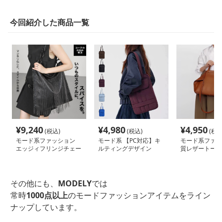
今回紹介した商品一覧
¥
9,240
¥
4,980
¥
4,950
(税込)
(税込)
(税込
モード系ファッション
モード系 【PC対応】キ
モード系ファッ
エッジィフリンジチェー
ルティングデザイン
質レザートート
ンショルダーバッグ
2WAYショルダートート
バッグ
その他にも、
MODELY
では
常時
1000点以上
のモードファッションアイテムをライン
ナップしています。