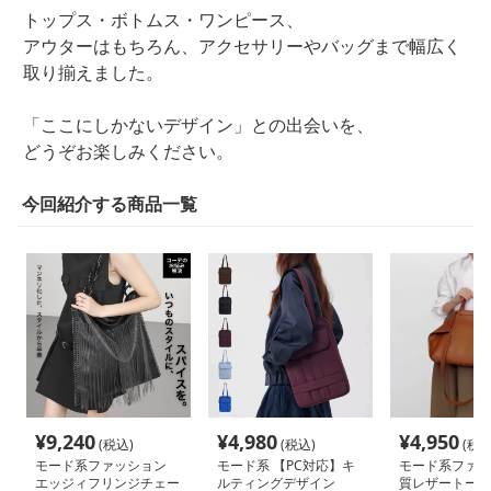
トップス・ボトムス・ワンピース、
アウターはもちろん、アクセサリーやバッグまで幅広く
取り揃えました。
「ここにしかないデザイン」との出会いを、
どうぞお楽しみください。
今回紹介する商品一覧
¥
9,240
¥
4,980
¥
4,950
(税込)
(税込)
(税込
モード系ファッション
モード系 【PC対応】キ
モード系ファッ
エッジィフリンジチェー
ルティングデザイン
質レザートート