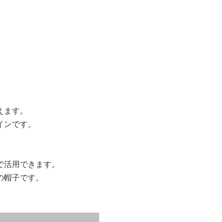
えます。
インです。
。
で活用できます。
の帽子です。