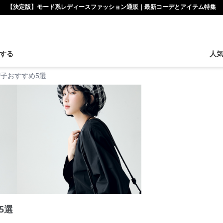
【決定版】モード系レディースファッション通販｜最新コーデとアイテム特集
する
人
子おすすめ5選
5選