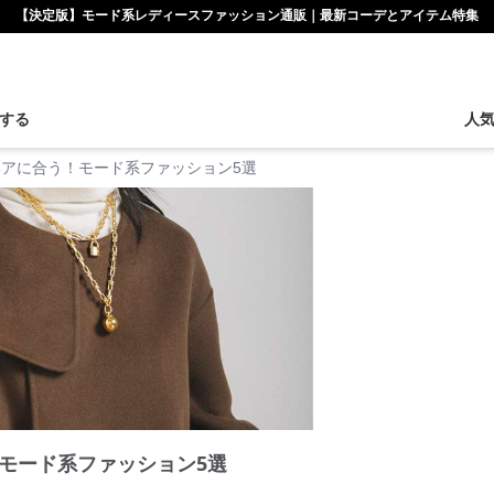
【決定版】モード系レディースファッション通販｜最新コーデとアイテム特集
する
人
アに合う！モード系ファッション5選
モード系ファッション5選