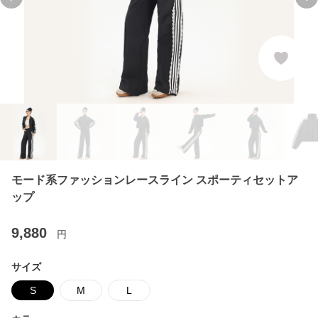
Previous slide
Ne
モード系ファッションレースライン スポーティセットア
ップ
9,880
円
サイズ
S
M
L