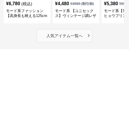
¥
6,780
¥
4,480
¥
5,380
(税込)
¥
4980
(割引前)
¥
598
モード系ファッション
モード系 【ユニセック
モード系【S〜
【高身長も映える125cm
ス】ヴィンテージ調レザ
ヒョウプリント
丈】アートプリントキャ
ーショルダーバッグ｜斜
カラー半袖T
ミワンピース｜肩紐調整
めがけメッセンジャー
OKで華奢さんも安心
›
人気アイテム一覧へ