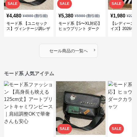
SALE
SALE
SALE
¥
4,480
¥
5,380
¥
1,980
¥
4980
(割引前)
¥
5980
(割引前)
¥
220
モード系 【ユニセック
モード系【S〜XL対応】
【レディース 
ス】ヴィンテージ調レザ
ヒョウプリント ダーク
イズ】2026
ーショルダーバッグ｜斜
カラー半袖Tシャツ
ントデザイン
めがけメッセンジャー
モード柄ソッ
›
セール商品の一覧へ
モード系 人気アイテム
SALE
SALE