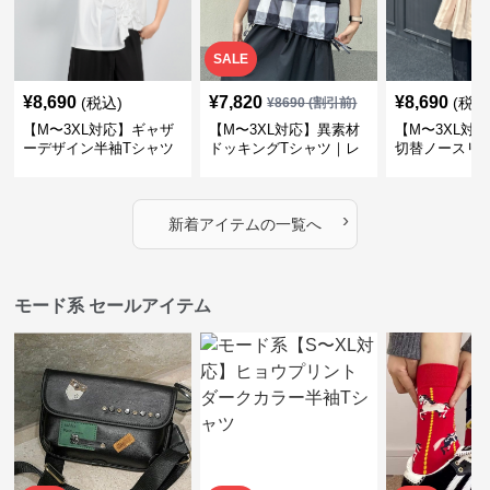
SALE
¥
8,690
¥
7,820
¥
8,690
(税込)
(税込
¥
8690
(割引前)
【M〜3XL対応】ギャザ
【M〜3XL対応】異素材
【M〜3XL対
ーデザイン半袖Tシャツ
ドッキングTシャツ｜レ
切替ノースリ
｜シャーリング・アシメ
イヤード風チェックトッ
ス｜Aライン
デザイン・ゆったりトッ
プス・裾ドロスト・体型
素材プリーツ
プス
カバー・大人モード
ー・大人モー
›
新着アイテムの一覧へ
モード系 セールアイテム