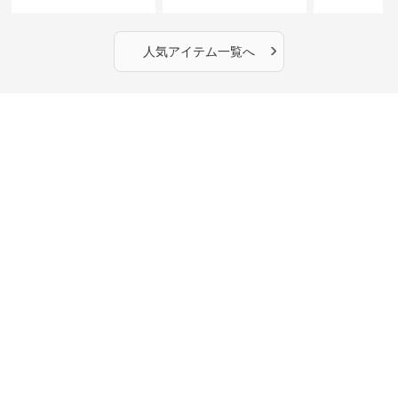
丈】アートプリントキャ
ーショルダーバッグ｜斜
カラー半袖T
ミワンピース｜肩紐調整
めがけメッセンジャー
OKで華奢さんも安心
›
人気アイテム一覧へ