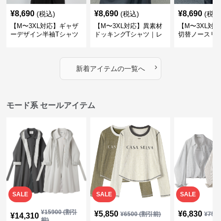
¥
8,690
¥
8,690
¥
8,690
(税込)
(税込)
(税込
【M〜3XL対応】ギャザ
【M〜3XL対応】異素材
【M〜3XL対
ーデザイン半袖Tシャツ
ドッキングTシャツ｜レ
切替ノースリ
｜シャーリング・アシメ
イヤード風チェックトッ
ス｜Aライン
デザイン・ゆったりトッ
プス・裾ドロスト・体型
素材プリーツ
プス
カバー・大人モード
ー・大人モー
›
新着アイテムの一覧へ
モード系 セールアイテム
SALE
SALE
SALE
¥
15900
(割引
¥
5,850
¥
6,830
¥
6500
(割引前)
¥
759
¥
14,310
前)