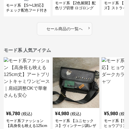
モード系 【2色展開】配
モード系 【フ
モード系 【S〜L対応】
色リブ切替 ロゴロング
ズ】ストライ
チェック配色フード付き
スリーブTシャツ
インナー風ド
ロングコート
ショートトッ
›
セール商品の一覧へ
モード系 人気アイテム
¥
6,780
¥
4,980
¥
5,980
(税込)
(税込)
(税込
モード系ファッション
モード系 【ユニセック
モード系【S〜
【高身長も映える125cm
ス】ヴィンテージ調レザ
ヒョウプリント