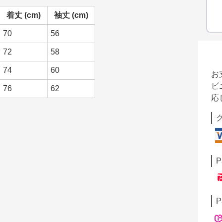
着丈 (cm)
袖丈 (cm)
70
56
72
58
74
60
お
ビ
76
62
応
P
P