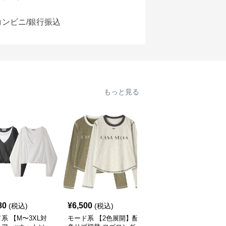
コンビニ/銀行振込
もっと見る
SALE
80
¥
6,500
¥
7,550
(税込)
(税込)
¥
8390
(割引前)
系 【M〜3XL対
モード系 【2色展開】配
モード系 【S・M展開】