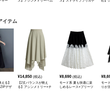
チャー
ズ】アシンメトリーヘム
ズ】ストライプフリルデ
応】
ングスリ
デザインロングトップス
ザイン シャツトップス
ドッキ
（ブラック／ホワイト）
プス
アイテム
¥
14,850
¥
8,690
¥
8,6
(税込)
(税込)
映える】
【2丈バランスが映え
モード系 夏も快適に楽
モー
ZIPデザ
る】アシンメトリー×チ
しめるレース×プリーツ
りが
ート
ュール切替フレアスカー
ドッキングスカート｜モ
替テ
ト（XS〜L対応）
ードな黒白コーデに映え
ブラ
るロング丈
立体