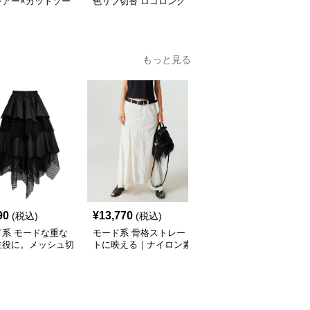
シアー×カットソー
色リブ切替 ロゴロング
リブ切替スカーフデザイ
ング Vネックトッ
スリーブTシャツ
ン デニムシャツトップ
ス
もっと見る
90
¥
13,770
¥
9,890
(税込)
(税込)
(税込)
ド系 モードな重な
モード系 骨格ストレー
モード系ファッションレ
主役に。メッシュ切
トに映える｜ナイロン素
ース切り替えロングスカ
ィアードスカート／
材のアシンメトリーフィ
ート｜エレガント＆モー
ック／体型カバー×
ッシュテールスカート
ドな大人スタイル
シルエット
（ホワイト／グレー）