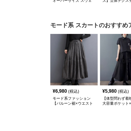
オーバーサイズ スウェ
ズ】立体テクス
ット】レオパードプリン
クルーネックロ
ト裏毛トップス 秋冬ゆ
ーブトップス
ったりモード
モード系
スカート
のおすすめ
¥
6,980
¥
5,980
(税込)
(税込)
モード系ファッション
【体型問わず着
【バルーン裾×ウエスト
大容量ポケット×
調整可】ニュアンスグレ
インワイドスカ
ーのふんわりボリューム
ロングスカート