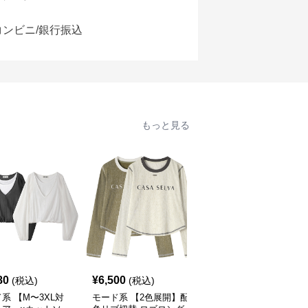
コンビニ/銀行振込
もっと見る
SALE
80
¥
6,500
¥
7,550
(税込)
(税込)
¥
8390
(割引前)
系 【M〜3XL対
モード系 【2色展開】配
モード系 【S・M展開】