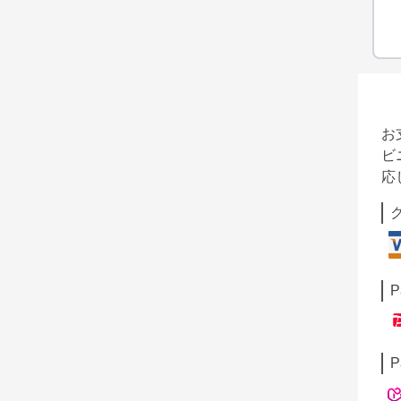
お
ビ
応
P
P