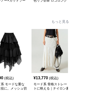
シアー×カットソー
色リブ切替 ロゴロング
リブ切替スカーフデザイ
ング Vネックトッ
スリーブTシャツ
ン デニムシャツトップ
ス
もっと見る
90
¥
13,770
¥
9,890
(税込)
(税込)
(税込)
ド系 モードな重な
モード系 骨格ストレー
モード系ファッションレ
主役に。メッシュ切
トに映える｜ナイロン素
ース切り替えロングスカ
ィアードスカート／
材のアシンメトリーフィ
ート｜エレガント＆モー
ック／体型カバー×
ッシュテールスカート
ドな大人スタイル
シルエット
（ホワイト／グレー）