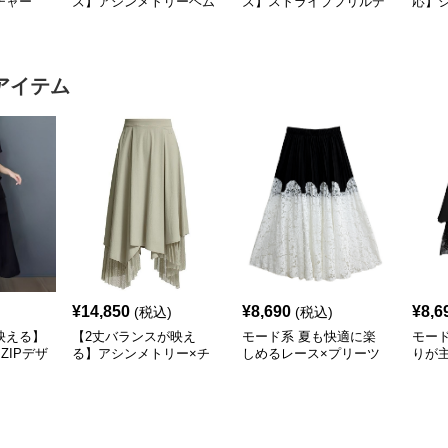
チャー
ズ】アシンメトリーヘム
ズ】ストライプフリルデ
応】
ングスリ
デザインロングトップス
ザイン シャツトップス
ドッキ
（ブラック／ホワイト）
プス
アイテム
¥
14,850
¥
8,690
¥
8,6
(税込)
(税込)
映える】
【2丈バランスが映え
モード系 夏も快適に楽
モー
ZIPデザ
る】アシンメトリー×チ
しめるレース×プリーツ
りが
ート
ュール切替フレアスカー
ドッキングスカート｜モ
替テ
ト（XS〜L対応）
ードな黒白コーデに映え
ブラ
るロング丈
立体