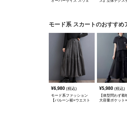
オーバーサイズ スウェ
ズ】立体テクス
ット】レオパードプリン
クルーネックロ
ト裏毛トップス 秋冬ゆ
ーブトップス
ったりモード
モード系
スカート
のおすすめ
¥
6,980
¥
5,980
(税込)
(税込)
モード系ファッション
【体型問わず着
【バルーン裾×ウエスト
大容量ポケット×
調整可】ニュアンスグレ
インワイドスカ
ーのふんわりボリューム
ロングスカート