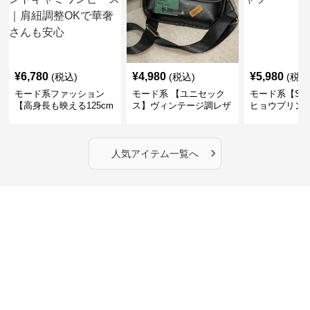
¥
6,780
¥
4,980
¥
5,980
(税込)
(税込)
(税込
モード系ファッション
モード系 【ユニセック
モード系【S〜
【高身長も映える125cm
ス】ヴィンテージ調レザ
ヒョウプリント
丈】アートプリントキャ
ーショルダーバッグ｜斜
カラー半袖T
ミワンピース｜肩紐調整
めがけメッセンジャー
OKで華奢さんも安心
›
人気アイテム一覧へ