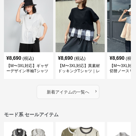
¥
8,690
¥
8,690
¥
8,690
(税込)
(税込)
(税込
【M〜3XL対応】ギャザ
【M〜3XL対応】異素材
【M〜3XL対
ーデザイン半袖Tシャツ
ドッキングTシャツ｜レ
切替ノースリ
｜シャーリング・アシメ
イヤード風チェックトッ
ス｜Aライン
デザイン・ゆったりトッ
プス・裾ドロスト・体型
素材プリーツ
プス
カバー・大人モード
ー・大人モー
›
新着アイテムの一覧へ
モード系 セールアイテム