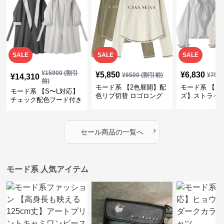
SALE
SALE
SALE
¥
15900
(割引
¥
5,850
¥
6,830
¥
6500
(割引前)
¥
759
¥
14,310
前)
モード系 【2色展開】配
モード系 【フ
モード系 【S〜L対応】
色リブ切替 ロゴロング
ズ】ストライ
チェック配色フード付き
スリーブTシャツ
インナー風ド
ロングコート
ショートトッ
›
セール商品の一覧へ
モード系 人気アイテム