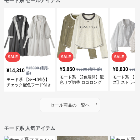
モード系 セールアイテム
SALE
SALE
SALE
¥
15900
(割引
¥
5,850
¥
6,830
¥
6500
(割引前)
¥
759
¥
14,310
前)
モード系 【2色展開】配
モード系 【フ
モード系 【S〜L対応】
色リブ切替 ロゴロング
ズ】ストライ
チェック配色フード付き
スリーブTシャツ
インナー風ド
ロングコート
ショートトッ
›
セール商品の一覧へ
モード系 人気アイテム