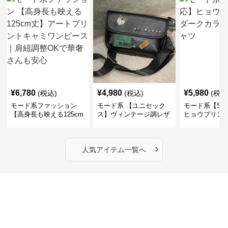
¥
6,780
¥
4,980
¥
5,980
(税込)
(税込)
(税込
モード系ファッション
モード系 【ユニセック
モード系【S〜
【高身長も映える125cm
ス】ヴィンテージ調レザ
ヒョウプリント
丈】アートプリントキャ
ーショルダーバッグ｜斜
カラー半袖T
ミワンピース｜肩紐調整
めがけメッセンジャー
OKで華奢さんも安心
›
人気アイテム一覧へ