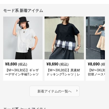
モード系 新着アイテム
¥
8,690
¥
8,690
¥
8,690
(税込)
(税込)
(税込
【M〜3XL対応】ギャザ
【M〜3XL対応】異素材
【M〜3XL対
ーデザイン半袖Tシャツ
ドッキングTシャツ｜レ
切替ノースリ
｜シャーリング・アシメ
イヤード風チェックトッ
ス｜Aライン
デザイン・ゆったりトッ
プス・裾ドロスト・体型
素材プリーツ
プス
カバー・大人モード
ー・大人モー
›
新着アイテムの一覧へ