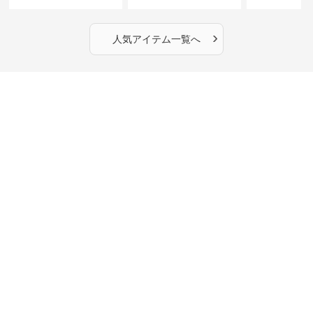
丈】アートプリントキャ
ーショルダーバッグ｜斜
カラー半袖T
ミワンピース｜肩紐調整
めがけメッセンジャー
OKで華奢さんも安心
›
人気アイテム一覧へ