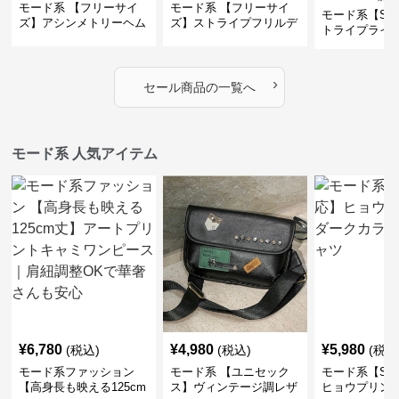
モード系 【フリーサイ
モード系 【フリーサイ
モード系【S〜
ズ】アシンメトリーヘム
ズ】ストライプフリルデ
トライプライ
デザインロングトップス
ザイン シャツトップス
エコレザーノ
（ブラック／ホワイト）
ップブルゾン
›
セール商品の一覧へ
モード系 人気アイテム
¥
6,780
¥
4,980
¥
5,980
(税込)
(税込)
(税込
モード系ファッション
モード系 【ユニセック
モード系【S〜
【高身長も映える125cm
ス】ヴィンテージ調レザ
ヒョウプリント