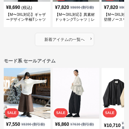
¥
8,690
¥
7,820
¥
7,820
(税込)
¥
8690
(割引前)
¥
869
【M〜3XL対応】ギャザ
【M〜3XL対応】異素材
【M〜3XL対
ーデザイン半袖Tシャツ
ドッキングTシャツ｜レ
切替ノースリ
｜シャーリング・アシメ
イヤード風チェックトッ
ス｜Aライン
デザイン・ゆったりトッ
プス・裾ドロスト・体型
素材プリーツ
プス
カバー・大人モード
ー・大人モー
›
新着アイテムの一覧へ
モード系 セールアイテム
SALE
SALE
SALE
¥
11
¥
7,550
¥
6,860
¥
8390
(割引前)
¥
7630
(割引前)
¥
10,710
前)