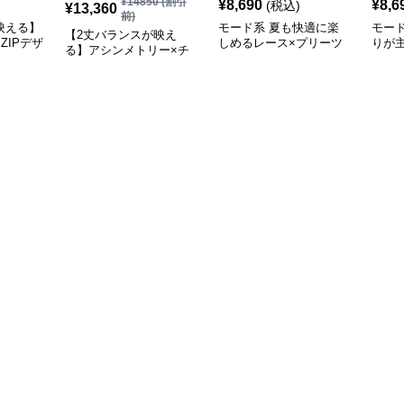
¥
14850
(割引
¥
8,690
¥
8,6
(税込)
¥
13,360
前)
映える】
モード系 夏も快適に楽
モー
【2丈バランスが映え
ZIPデザ
しめるレース×プリーツ
りが
る】アシンメトリー×チ
ート
ドッキングスカート｜モ
替テ
ュール切替フレアスカー
ードな黒白コーデに映え
ブラ
ト（XS〜L対応）
るロング丈
立体