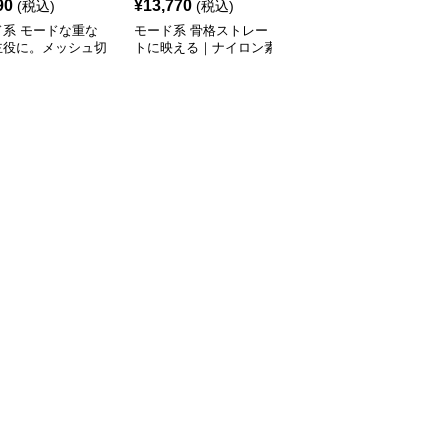
90
¥
13,770
¥
9,890
(税込)
(税込)
(税込)
ド系 モードな重な
モード系 骨格ストレー
モード系ファッションレ
主役に。メッシュ切
トに映える｜ナイロン素
ース切り替えロングスカ
ィアードスカート／
材のアシンメトリーフィ
ート｜エレガント＆モー
ック／体型カバー×
ッシュテールスカート
ドな大人スタイル
シルエット
（ホワイト／グレー）