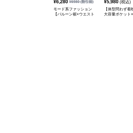
¥
6,280
¥
5,980
(税込)
¥
6980
(割引前)
モード系ファッション
【体型問わず着
【バルーン裾×ウエスト
大容量ポケット×
調整可】ニュアンスグレ
インワイドスカ
ーのふんわりボリューム
ロングスカート