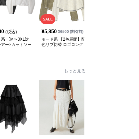
SALE
80
¥
5,850
¥
8,390
(税込)
(税込)
¥
6500
(割引前)
系 【M〜3XL対
モード系 【2色展開】配
モード系 【S・M展開】
シアー×カットソー
色リブ切替 ロゴロング
リブ切替スカーフデザイ
ング Vネックトッ
スリーブTシャツ
ン デニムシャツトップ
ス
もっと見る