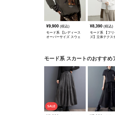
¥
9,900
¥
8,390
(税込)
(税込)
モード系 【レディース
モード系 【フリ
オーバーサイズ スウェ
ズ】立体テクス
ット】レオパードプリン
クルーネックロ
ト裏毛トップス 秋冬ゆ
ーブトップス
ったりモード
モード系
スカート
のおすすめ
SALE