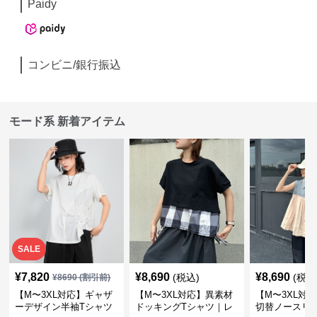
Paidy
コンビニ/銀行振込
モード系 新着アイテム
SALE
¥
7,820
¥
8,690
¥
8,690
(税込)
(税込
¥
8690
(割引前)
【M〜3XL対応】ギャザ
【M〜3XL対応】異素材
【M〜3XL対
ーデザイン半袖Tシャツ
ドッキングTシャツ｜レ
切替ノースリ