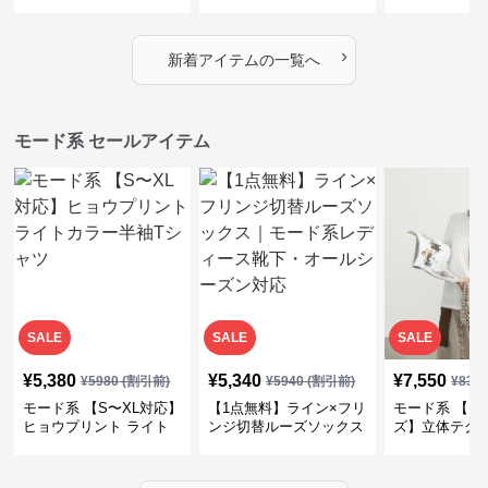
｜シャーリング・アシメ
イヤード風チェックトッ
ス｜Aライン
デザイン・ゆったりトッ
プス・裾ドロスト・体型
素材プリーツ
プス
カバー・大人モード
ー・大人モー
›
新着アイテムの一覧へ
モード系 セールアイテム
SALE
SALE
SALE
¥
5,380
¥
5,340
¥
7,550
¥
5980
(割引前)
¥
5940
(割引前)
¥
839
モード系 【S〜XL対応】
【1点無料】ライン×フリ
モード系 【フ
ヒョウプリント ライト
ンジ切替ルーズソックス
ズ】立体テク
カラー半袖Tシャツ
｜モード系レディース靴
クルーネック
下・オールシーズン対応
ーブトップス