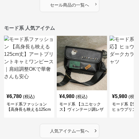
›
セール商品の一覧へ
モード系 人気アイテム
¥
6,780
¥
4,980
¥
5,980
(税込)
(税込)
(税込
モード系ファッション
モード系 【ユニセック
モード系【S〜
【高身長も映える125cm
ス】ヴィンテージ調レザ
ヒョウプリント
丈】アートプリントキャ
ーショルダーバッグ｜斜
カラー半袖T
ミワンピース｜肩紐調整
めがけメッセンジャー
OKで華奢さんも安心
›
人気アイテム一覧へ