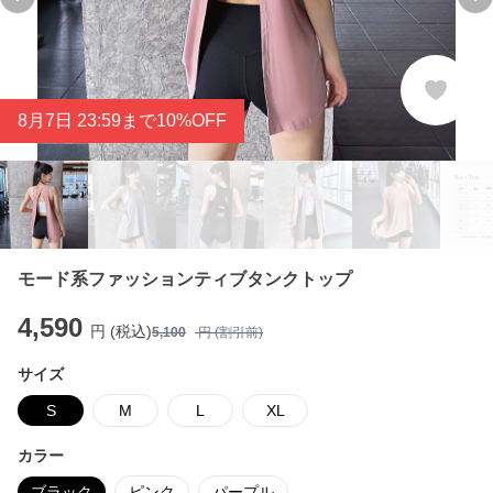
Previous slide
Ne
8
月
7
日 23:59まで10%OFF
モード系ファッションティブタンクトップ
4,590
円 (税込)
5,100
円 (割引前)
サイズ
S
M
L
XL
カラー
ブラック
ピンク
パープル