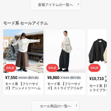
プス
カバー・大人モード
ー・大人モー
›
新着アイテムの一覧へ
モード系 セールアイテム
SALE
SALE
SALE
¥
11
¥
7,550
¥
6,860
¥
8390
(割引前)
¥
7630
(割引前)
¥
10,710
前)
モード系 【フリーサイ
モード系 【フリーサイ
モード系【S〜
ズ】アシンメトリーヘム
ズ】ストライプフリルデ
トライプライ
デザインロングトップス
ザイン シャツトップス
エコレザーノ
（ブラック／ホワイト）
ップブルゾン
›
セール商品の一覧へ