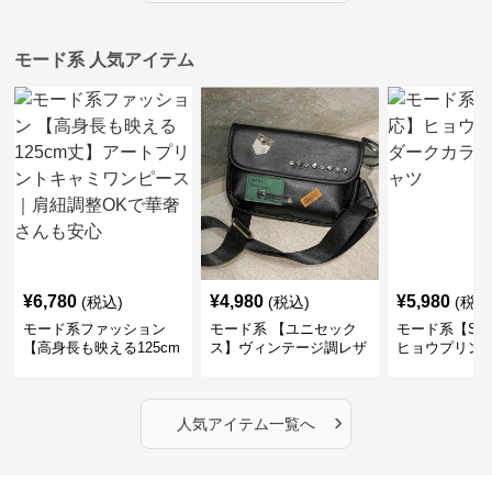
モード系 人気アイテム
¥
6,780
¥
4,980
¥
5,980
(税込)
(税込)
(税込
モード系ファッション
モード系 【ユニセック
モード系【S〜
【高身長も映える125cm
ス】ヴィンテージ調レザ
ヒョウプリント
丈】アートプリントキャ
ーショルダーバッグ｜斜
カラー半袖T
ミワンピース｜肩紐調整
めがけメッセンジャー
OKで華奢さんも安心
›
人気アイテム一覧へ