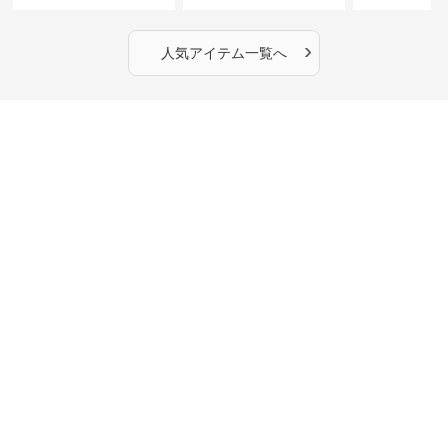
丈】アートプリントキャ
ーショルダーバッグ｜斜
カラー半袖T
ミワンピース｜肩紐調整
めがけメッセンジャー
OKで華奢さんも安心
›
人気アイテム一覧へ