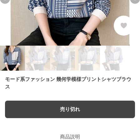
Previous slide
Ne
モード系ファッション 幾何学模様プリントシャツブラウ
ス
売り切れ
商品説明