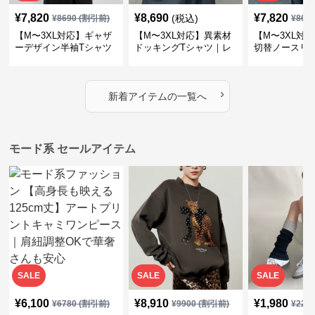
¥
7,820
¥
8,690
¥
7,820
(税込)
¥
8690
(割引前)
¥
869
【M〜3XL対応】ギャザ
【M〜3XL対応】異素材
【M〜3XL対
ーデザイン半袖Tシャツ
ドッキングTシャツ｜レ
切替ノースリ
｜シャーリング・アシメ
イヤード風チェックトッ
ス｜Aライン
デザイン・ゆったりトッ
プス・裾ドロスト・体型
素材プリーツ
プス
カバー・大人モード
ー・大人モー
›
新着アイテムの一覧へ
モード系 セールアイテム
SALE
SALE
SALE
¥
6,100
¥
8,910
¥
1,980
¥
6780
(割引前)
¥
9900
(割引前)
¥
220