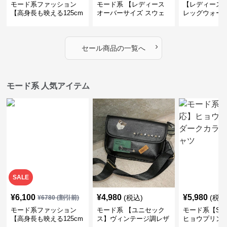
モード系ファッション
モード系 【レディース
【レディース
【高身長も映える125cm
オーバーサイズ スウェ
レッグウォー
丈】アートプリントキャ
ット】レオパードプリン
ス｜韓国スト
ミワンピース｜肩紐調整
ト裏毛トップス 秋冬ゆ
ーズ靴下
OKで華奢さんも安心
ったりモード
›
セール商品の一覧へ
モード系 人気アイテム
SALE
¥
6,100
¥
4,980
¥
5,980
(税込)
(税込
¥
6780
(割引前)
モード系ファッション
モード系 【ユニセック
モード系【S〜
【高身長も映える125cm
ス】ヴィンテージ調レザ
ヒョウプリント