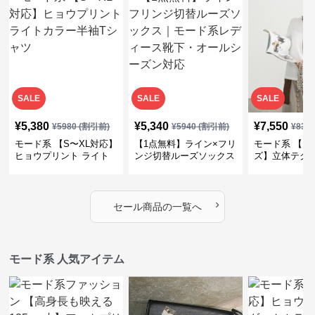
SALE
SALE
SALE
¥
5,380
¥
5,340
¥
7,550
¥
5980
(割引前)
¥
5940
(割引前)
¥
839
モード系 【S〜XL対応】
【1点無料】ライン×フリ
モード系 【フ
ヒョウプリント ライト
ンジ切替ルーズソックス
ズ】立体テク
カラー半袖Tシャツ
｜モード系レディース靴
クルーネック
下・オールシーズン対応
ーブトップス
›
セール商品の一覧へ
モード系 人気アイテム