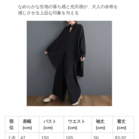
なめらかな生地の落ち感と光沢感が、大人の余裕を
感じさせる上品な印象を与える
部
肩幅
バスト
ウエスト
袖丈
着丈
位
(cm)
(cm)
(cm)
(cm)
(cm)
上衣
47
150
165
56
83-92