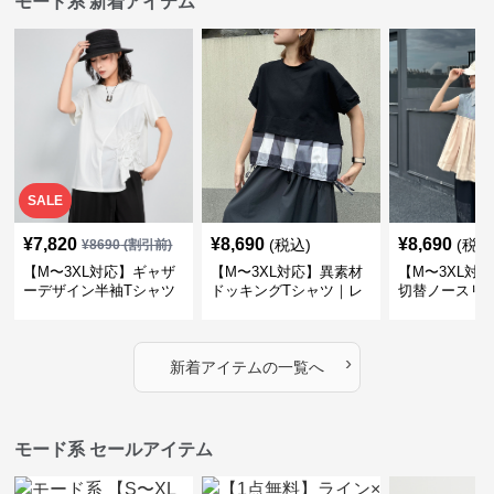
モード系 新着アイテム
SALE
¥
7,820
¥
8,690
¥
8,690
(税込)
(税込
¥
8690
(割引前)
【M〜3XL対応】ギャザ
【M〜3XL対応】異素材
【M〜3XL対
ーデザイン半袖Tシャツ
ドッキングTシャツ｜レ
切替ノースリ
｜シャーリング・アシメ
イヤード風チェックトッ
ス｜Aライン
デザイン・ゆったりトッ
プス・裾ドロスト・体型
素材プリーツ
プス
カバー・大人モード
ー・大人モー
›
新着アイテムの一覧へ
モード系 セールアイテム