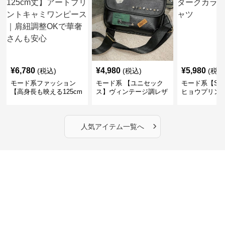
¥
6,780
¥
4,980
¥
5,980
(税込)
(税込)
(税込
モード系ファッション
モード系 【ユニセック
モード系【S〜
【高身長も映える125cm
ス】ヴィンテージ調レザ
ヒョウプリント
丈】アートプリントキャ
ーショルダーバッグ｜斜
カラー半袖T
ミワンピース｜肩紐調整
めがけメッセンジャー
OKで華奢さんも安心
›
人気アイテム一覧へ