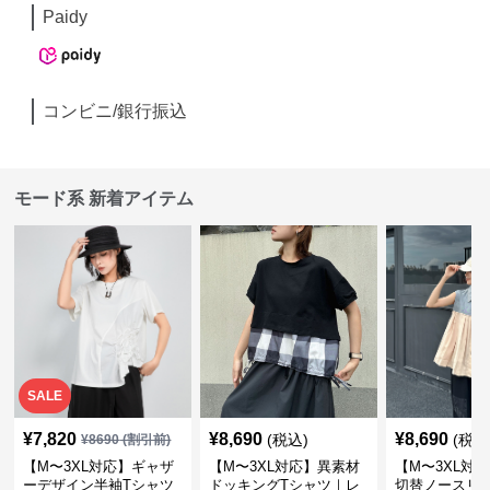
Paidy
コンビニ/銀行振込
モード系 新着アイテム
SALE
¥
7,820
¥
8,690
¥
8,690
(税込)
(税込
¥
8690
(割引前)
【M〜3XL対応】ギャザ
【M〜3XL対応】異素材
【M〜3XL対
ーデザイン半袖Tシャツ
ドッキングTシャツ｜レ
切替ノースリ