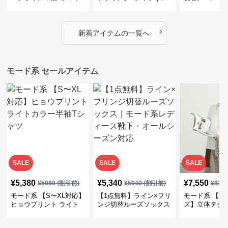
｜シャーリング・アシメ
イヤード風チェックトッ
ス｜Aライン
デザイン・ゆったりトッ
プス・裾ドロスト・体型
素材プリーツ
プス
カバー・大人モード
ー・大人モー
›
新着アイテムの一覧へ
モード系 セールアイテム
SALE
SALE
SALE
¥
5,380
¥
5,340
¥
7,550
¥
5980
(割引前)
¥
5940
(割引前)
¥
839
モード系 【S〜XL対応】
【1点無料】ライン×フリ
モード系 【フ
ヒョウプリント ライト
ンジ切替ルーズソックス
ズ】立体テク
カラー半袖Tシャツ
｜モード系レディース靴
クルーネック
下・オールシーズン対応
ーブトップス