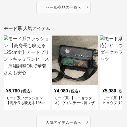
›
セール商品の一覧へ
モード系 人気アイテム
¥
6,780
¥
4,980
¥
5,980
(税込)
(税込)
(税込
モード系ファッション
モード系 【ユニセック
モード系【S〜
【高身長も映える125cm
ス】ヴィンテージ調レザ
ヒョウプリント
丈】アートプリントキャ
ーショルダーバッグ｜斜
カラー半袖T
ミワンピース｜肩紐調整
めがけメッセンジャー
OKで華奢さんも安心
›
人気アイテム一覧へ