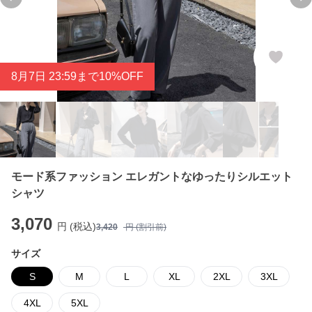
Previous slide
Ne
8
月
7
日 23:59まで10%OFF
モード系ファッション エレガントなゆったりシルエット
シャツ
3,070
円 (税込)
3,420
円 (割引前)
サイズ
S
M
L
XL
2XL
3XL
4XL
5XL