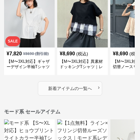
SALE
¥
7,820
¥
8,690
¥
8,690
(税込)
(税込
¥
8690
(割引前)
【M〜3XL対応】ギャザ
【M〜3XL対応】異素材
【M〜3XL対
ーデザイン半袖Tシャツ
ドッキングTシャツ｜レ
切替ノースリ
｜シャーリング・アシメ
イヤード風チェックトッ
ス｜Aライン
デザイン・ゆったりトッ
プス・裾ドロスト・体型
素材プリーツ
プス
カバー・大人モード
ー・大人モー
›
新着アイテムの一覧へ
モード系 セールアイテム