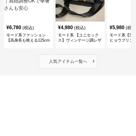
¥
6,780
¥
4,980
¥
5,980
(税込)
(税込)
(税込
モード系ファッション
モード系 【ユニセック
モード系【S〜
【高身長も映える125cm
ス】ヴィンテージ調レザ
ヒョウプリント
丈】アートプリントキャ
ーショルダーバッグ｜斜
カラー半袖T
ミワンピース｜肩紐調整
めがけメッセンジャー
OKで華奢さんも安心
›
人気アイテム一覧へ