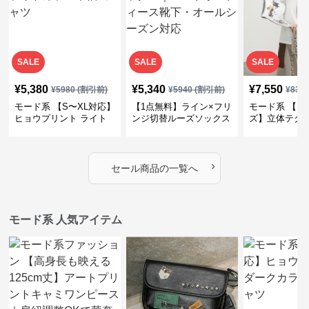
SALE
SALE
SALE
¥
5,380
¥
5,340
¥
7,550
¥
5980
(割引前)
¥
5940
(割引前)
¥
839
モード系 【S〜XL対応】
【1点無料】ライン×フリ
モード系 【フ
ヒョウプリント ライト
ンジ切替ルーズソックス
ズ】立体テク
カラー半袖Tシャツ
｜モード系レディース靴
クルーネック
下・オールシーズン対応
ーブトップス
›
セール商品の一覧へ
モード系 人気アイテム