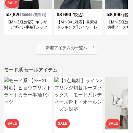
SALE
¥
7,820
¥
8,690
¥
8,690
(税込)
(税込
¥
8690
(割引前)
【M〜3XL対応】ギャザ
【M〜3XL対応】異素材
【M〜3XL対
ーデザイン半袖Tシャツ
ドッキングTシャツ｜レ
切替ノースリ
｜シャーリング・アシメ
イヤード風チェックトッ
ス｜Aライン
デザイン・ゆったりトッ
プス・裾ドロスト・体型
素材プリーツ
プス
カバー・大人モード
ー・大人モー
›
新着アイテムの一覧へ
モード系 セールアイテム
SALE
SALE
SALE