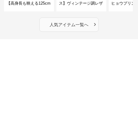
【高身長も映える125cm
ス】ヴィンテージ調レザ
ヒョウプリント
丈】アートプリントキャ
ーショルダーバッグ｜斜
カラー半袖T
ミワンピース｜肩紐調整
めがけメッセンジャー
OKで華奢さんも安心
›
人気アイテム一覧へ