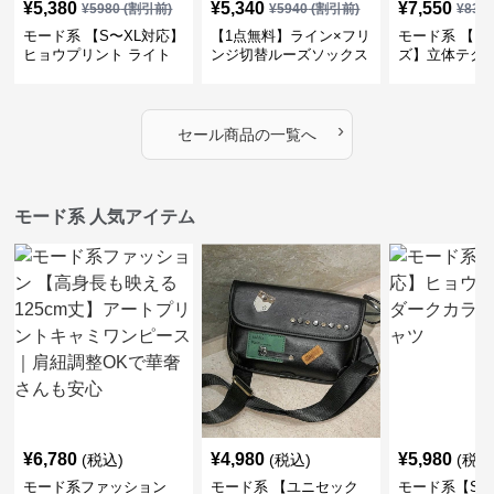
¥
5,380
¥
5,340
¥
7,550
¥
5980
(割引前)
¥
5940
(割引前)
¥
839
モード系 【S〜XL対応】
【1点無料】ライン×フリ
モード系 【フ
ヒョウプリント ライト
ンジ切替ルーズソックス
ズ】立体テク
カラー半袖Tシャツ
｜モード系レディース靴
クルーネック
下・オールシーズン対応
ーブトップス
›
セール商品の一覧へ
モード系 人気アイテム
¥
6,780
¥
4,980
¥
5,980
(税込)
(税込)
(税込
モード系ファッション
モード系 【ユニセック
モード系【S〜