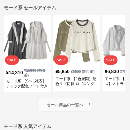
モード系 セールアイテム
SALE
SALE
SALE
¥
15900
(割引
¥
5,850
¥
6,830
¥
6500
(割引前)
¥
759
¥
14,310
前)
モード系 【2色展開】配
モード系 【フ
モード系 【S〜L対応】
色リブ切替 ロゴロング
ズ】ストライ
チェック配色フード付き
スリーブTシャツ
インナー風ド
ロングコート
ショートトッ
›
セール商品の一覧へ
モード系 人気アイテム