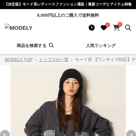
【決定版】モード系レディースファッション通販｜最新コーデとアイテム特集
8,000円以上のご購入で送料無料
0
0
商品を検索する
人気ランキング
MODELY TOP
›
トップスの一覧
›
モード系 【ワンサイズ対応】