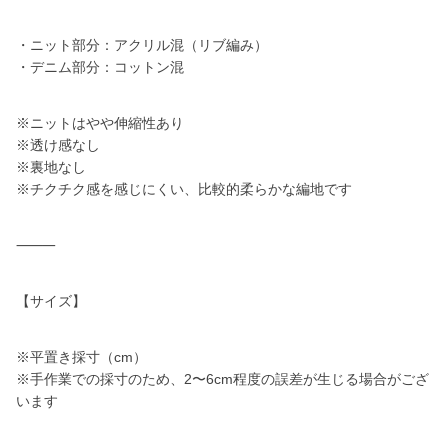
・ニット部分：アクリル混（リブ編み）
・デニム部分：コットン混
※ニットはやや伸縮性あり
※透け感なし
※裏地なし
※チクチク感を感じにくい、比較的柔らかな編地です
⸻
【サイズ】
※平置き採寸（cm）
※手作業での採寸のため、2〜6cm程度の誤差が生じる場合がござ
います