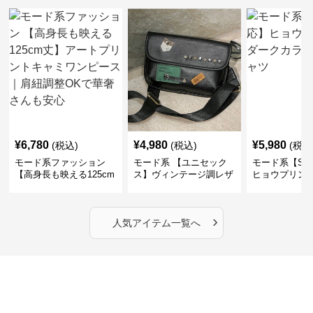
¥
6,780
¥
4,980
¥
5,980
(税込)
(税込)
(税込
モード系ファッション
モード系 【ユニセック
モード系【S〜
【高身長も映える125cm
ス】ヴィンテージ調レザ
ヒョウプリント
丈】アートプリントキャ
ーショルダーバッグ｜斜
カラー半袖T
ミワンピース｜肩紐調整
めがけメッセンジャー
OKで華奢さんも安心
›
人気アイテム一覧へ