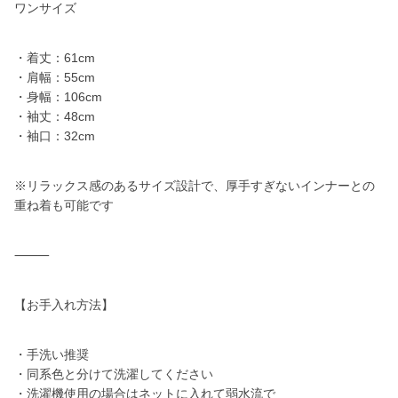
ワンサイズ
・着丈：61cm
・肩幅：55cm
・身幅：106cm
・袖丈：48cm
・袖口：32cm
※リラックス感のあるサイズ設計で、厚手すぎないインナーとの
重ね着も可能です
⸻
【お手入れ方法】
・手洗い推奨
・同系色と分けて洗濯してください
・洗濯機使用の場合はネットに入れて弱水流で