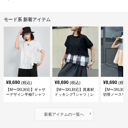
モード系 新着アイテム
¥
8,690
¥
8,690
¥
8,690
(税込)
(税込)
(税込
【M〜3XL対応】ギャザ
【M〜3XL対応】異素材
【M〜3XL対
ーデザイン半袖Tシャツ
ドッキングTシャツ｜レ
切替ノースリ
｜シャーリング・アシメ
イヤード風チェックトッ
ス｜Aライン
デザイン・ゆったりトッ
プス・裾ドロスト・体型
素材プリーツ
プス
カバー・大人モード
ー・大人モー
›
新着アイテムの一覧へ