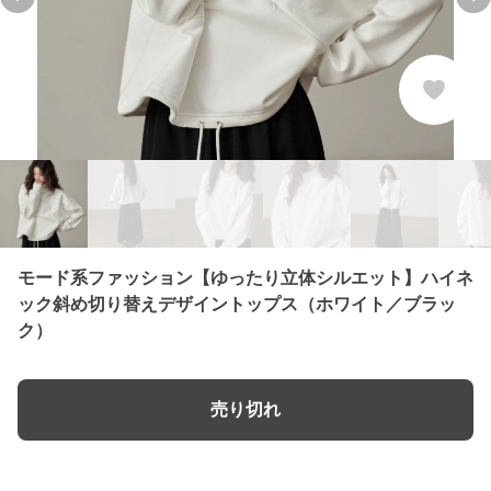
Previous slide
Ne
モード系ファッション【ゆったり立体シルエット】ハイネ
ック斜め切り替えデザイントップス（ホワイト／ブラッ
ク）
売り切れ