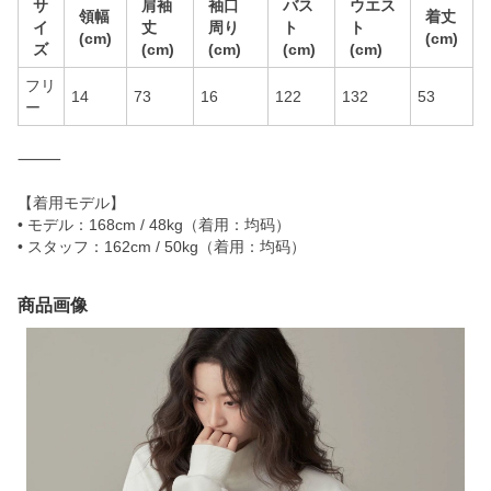
サ
肩袖
袖口
バス
ウエス
領幅
着丈
イ
丈
周り
ト
ト
(cm)
(cm)
ズ
(cm)
(cm)
(cm)
(cm)
フリ
14
73
16
122
132
53
ー
⸻
【着用モデル】
• モデル：168cm / 48kg（着用：均码）
• スタッフ：162cm / 50kg（着用：均码）
商品画像