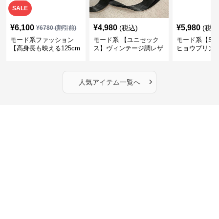
SALE
¥
6,100
¥
4,980
¥
5,980
(税込)
(税込
¥
6780
(割引前)
モード系ファッション
モード系 【ユニセック
モード系【S〜
【高身長も映える125cm
ス】ヴィンテージ調レザ
ヒョウプリント
丈】アートプリントキャ
ーショルダーバッグ｜斜
カラー半袖T
ミワンピース｜肩紐調整
めがけメッセンジャー
OKで華奢さんも安心
›
人気アイテム一覧へ