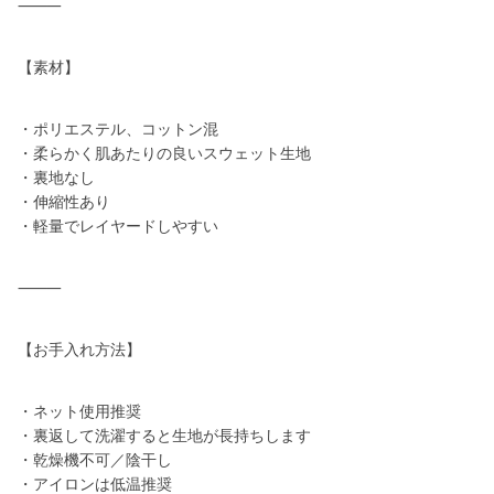
⸻
【素材】
・ポリエステル、コットン混
・柔らかく肌あたりの良いスウェット生地
・裏地なし
・伸縮性あり
・軽量でレイヤードしやすい
⸻
【お手入れ方法】
・ネット使用推奨
・裏返して洗濯すると生地が長持ちします
・乾燥機不可／陰干し
・アイロンは低温推奨