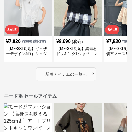
SALE
SALE
¥
7,820
¥
8,690
¥
7,820
(税込)
¥
8690
(割引前)
¥
869
【M〜3XL対応】ギャザ
【M〜3XL対応】異素材
【M〜3XL対
ーデザイン半袖Tシャツ
ドッキングTシャツ｜レ
切替ノースリ
｜シャーリング・アシメ
イヤード風チェックトッ
ス｜Aライン
デザイン・ゆったりトッ
プス・裾ドロスト・体型
素材プリーツ
プス
カバー・大人モード
ー・大人モー
›
新着アイテムの一覧へ
モード系 セールアイテム