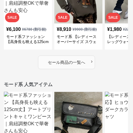
SALE
SALE
SALE
¥
6,100
¥
8,910
¥
1,980
¥
6780
(割引前)
¥
9900
(割引前)
¥
220
モード系ファッション
モード系 【レディース
【レディース
【高身長も映える125cm
オーバーサイズ スウェ
レッグウォー
丈】アートプリントキャ
ット】レオパードプリン
ス｜韓国スト
ミワンピース｜肩紐調整
ト裏毛トップス 秋冬ゆ
ーズ靴下
OKで華奢さんも安心
ったりモード
›
セール商品の一覧へ
モード系 人気アイテム