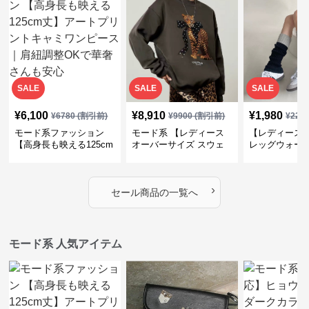
SALE
SALE
SALE
¥
6,100
¥
8,910
¥
1,980
¥
6780
(割引前)
¥
9900
(割引前)
¥
220
モード系ファッション
モード系 【レディース
【レディース
【高身長も映える125cm
オーバーサイズ スウェ
レッグウォー
丈】アートプリントキャ
ット】レオパードプリン
ス｜韓国スト
ミワンピース｜肩紐調整
ト裏毛トップス 秋冬ゆ
ーズ靴下
OKで華奢さんも安心
ったりモード
›
セール商品の一覧へ
モード系 人気アイテム