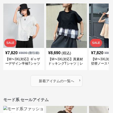
SALE
SALE
¥
7,820
¥
8,690
¥
7,820
(税込)
¥
8690
(割引前)
¥
869
【M〜3XL対応】ギャザ
【M〜3XL対応】異素材
【M〜3XL対
ーデザイン半袖Tシャツ
ドッキングTシャツ｜レ
切替ノースリ
｜シャーリング・アシメ
イヤード風チェックトッ
ス｜Aライン
デザイン・ゆったりトッ
プス・裾ドロスト・体型
素材プリーツ
プス
カバー・大人モード
ー・大人モー
›
新着アイテムの一覧へ
モード系 セールアイテム