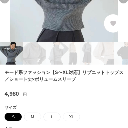
Previous slide
Ne
モード系ファッション【S〜XL対応】リブニットトップス
／ショート丈×ボリュームスリーブ
4,980
円
サイズ
S
M
L
XL