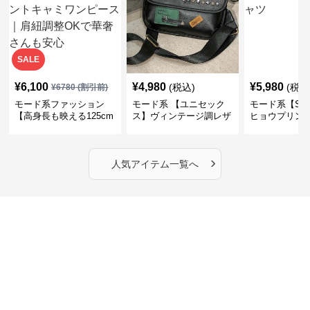
SALE
¥
6,100
¥
4,980
¥
5,980
(税込)
(税込
¥
6780
(割引前)
モード系ファッション
モード系 【ユニセック
モード系【S〜
【高身長も映える125cm
ス】ヴィンテージ調レザ
ヒョウプリント
丈】アートプリントキャ
ーショルダーバッグ｜斜
カラー半袖T
ミワンピース｜肩紐調整
めがけメッセンジャー
OKで華奢さんも安心
›
人気アイテム一覧へ