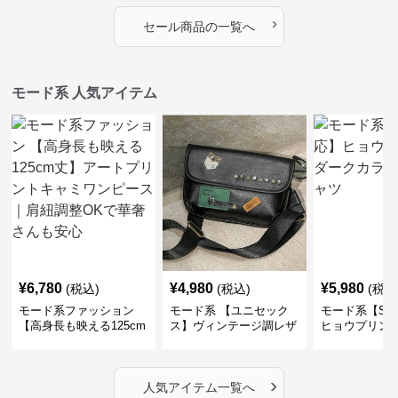
›
セール商品の一覧へ
モード系 人気アイテム
¥
6,780
¥
4,980
¥
5,980
(税込)
(税込)
(税込
モード系ファッション
モード系 【ユニセック
モード系【S〜
【高身長も映える125cm
ス】ヴィンテージ調レザ
ヒョウプリント
丈】アートプリントキャ
ーショルダーバッグ｜斜
カラー半袖T
ミワンピース｜肩紐調整
めがけメッセンジャー
OKで華奢さんも安心
›
人気アイテム一覧へ