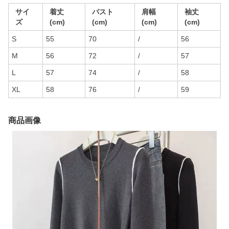
サイ
着丈
バスト
肩幅
袖丈
ズ
(cm)
(cm)
(cm)
(cm)
S
55
70
/
56
M
56
72
/
57
L
57
74
/
58
XL
58
76
/
59
商品画像