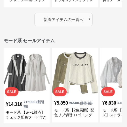
｜シャーリング・アシメ
イヤード風チェックトッ
ス｜Aライン
デザイン・ゆったりトッ
プス・裾ドロスト・体型
素材プリーツ
プス
カバー・大人モード
ー・大人モー
›
新着アイテムの一覧へ
モード系 セールアイテム
SALE
SALE
SALE
¥
15900
(割引
¥
5,850
¥
6,830
¥
6500
(割引前)
¥
759
¥
14,310
前)
モード系 【2色展開】配
モード系 【フ
モード系 【S〜L対応】
色リブ切替 ロゴロング
ズ】ストライ
チェック配色フード付き
スリーブTシャツ
インナー風ド
ロングコート
ショートトッ