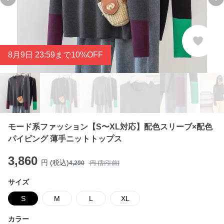
Previous slide
Ne
8
月
9
日 23:59まで10%OFF
モード系ファッション【S〜XL対応】配色スリーブ×配色
パイピング 薄手ニットトップス
3,860
円 (税込)
4,290
円 (割引前)
サイズ
S
M
L
XL
カラー