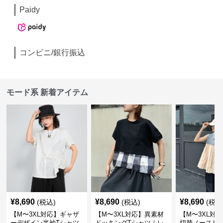
Paidy
コンビニ/銀行振込
モード系 新着アイテム
¥
8,690
¥
8,690
¥
8,690
(税込)
(税込)
(税込
【M〜3XL対応】ギャザ
【M〜3XL対応】異素材
【M〜3XL対
ーデザイン半袖Tシャツ
ドッキングTシャツ｜レ
切替ノースリ