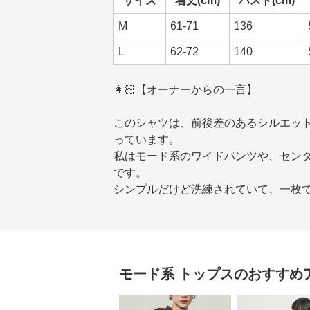
サイズ
着丈(cm)
バスト(cm)
M
61-71
136
L
62-72
140
👩🏻【オーナーからの一言】
このシャツは、前後差のあるシルエッ
っています。
私はモード系のワイドパンツや、セン
です。
シンプルだけど洗練されていて、一枚
モード系
トップス
のおすすめ