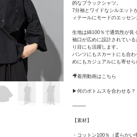
的なブラックシャツ。
7分袖とワイドなシルエット
ィテールにモードのエッセン
生地は綿100％で通気性が
袖口が広めに設計されている
り目にも活躍します。
パンツにもスカートにも合わ
めにもカジュアルにも寄せら
🎥着用動画はこちら
▶︎何のボトムスを合わせる
⸻
【素材】
・コットン100％（柔らかい