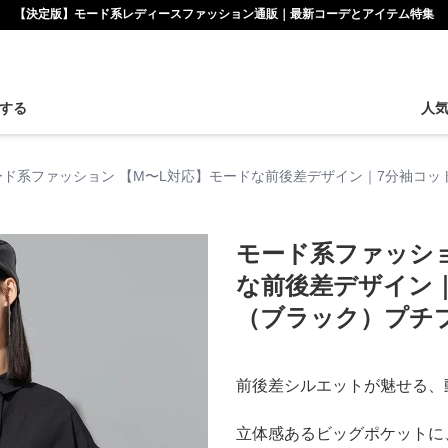
【決定版】モード系レディースファッション通販｜最新コーデとアイテム特集
する
人
ード系ファッション 【M〜L対応】モードな前後差デザイン｜7分袖コ
モード系ファッショ
な前後差デザイン
（ブラック）プチ
前後差シルエットが魅せる、
立体感あるビッグポケットに