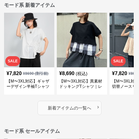
モード系 新着アイテム
SALE
SALE
¥
7,820
¥
8,690
¥
7,820
(税込)
¥
8690
(割引前)
¥
869
【M〜3XL対応】ギャザ
【M〜3XL対応】異素材
【M〜3XL対
ーデザイン半袖Tシャツ
ドッキングTシャツ｜レ
切替ノースリ
｜シャーリング・アシメ
イヤード風チェックトッ
ス｜Aライン
デザイン・ゆったりトッ
プス・裾ドロスト・体型
素材プリーツ
プス
カバー・大人モード
ー・大人モー
›
新着アイテムの一覧へ
モード系 セールアイテム