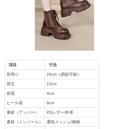
項目
寸法
筒周り
24cm（調節可能）
筒丈
13cm
前底
4cm
ヒール高
8cm
素材（アッパー）
PUレザー/外革
素材（インソール）
通気メッシュ/織物