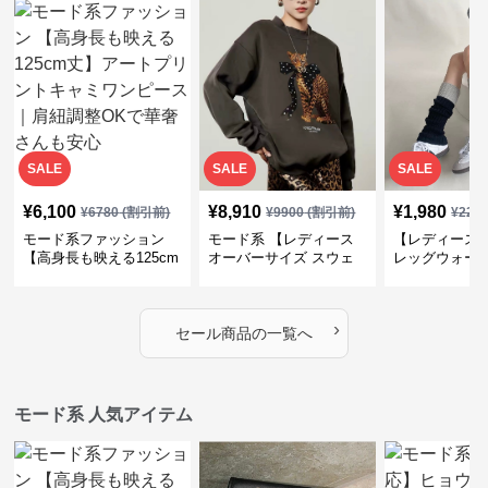
SALE
SALE
SALE
¥
6,100
¥
8,910
¥
1,980
¥
6780
(割引前)
¥
9900
(割引前)
¥
220
モード系ファッション
モード系 【レディース
【レディース
【高身長も映える125cm
オーバーサイズ スウェ
レッグウォー
丈】アートプリントキャ
ット】レオパードプリン
ス｜韓国スト
ミワンピース｜肩紐調整
ト裏毛トップス 秋冬ゆ
ーズ靴下
OKで華奢さんも安心
ったりモード
›
セール商品の一覧へ
モード系 人気アイテム