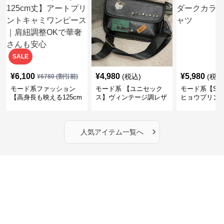
SALE
¥
6,100
¥
4,980
¥
5,980
(税込)
(税込
¥
6780
(割引前)
モード系ファッション
モード系 【ユニセック
モード系【S〜
【高身長も映える125cm
ス】ヴィンテージ調レザ
ヒョウプリント
丈】アートプリントキャ
ーショルダーバッグ｜斜
カラー半袖T
ミワンピース｜肩紐調整
めがけメッセンジャー
OKで華奢さんも安心
›
人気アイテム一覧へ