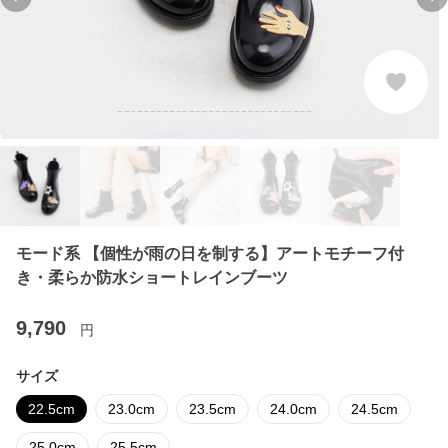
Previous slide
Ne
モード系 【個性が雨の日を制する】アートモチーフ付
き・柔らか防水ショートレインブーツ
9,790
円
サイズ
22.5cm
23.0cm
23.5cm
24.0cm
24.5cm
25.0cm
25.5cm