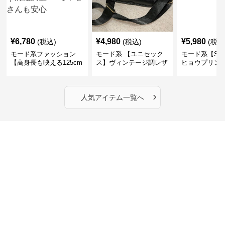
¥
6,780
¥
4,980
¥
5,980
(税込)
(税込)
(税込
モード系ファッション
モード系 【ユニセック
モード系【S〜
【高身長も映える125cm
ス】ヴィンテージ調レザ
ヒョウプリント
丈】アートプリントキャ
ーショルダーバッグ｜斜
カラー半袖T
ミワンピース｜肩紐調整
めがけメッセンジャー
OKで華奢さんも安心
›
人気アイテム一覧へ