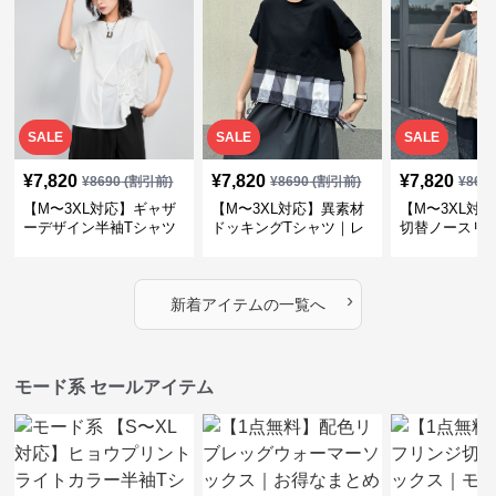
SALE
SALE
SALE
¥
7,820
¥
7,820
¥
7,820
¥
8690
(割引前)
¥
8690
(割引前)
¥
869
【M〜3XL対応】ギャザ
【M〜3XL対応】異素材
【M〜3XL対
ーデザイン半袖Tシャツ
ドッキングTシャツ｜レ
切替ノースリ
｜シャーリング・アシメ
イヤード風チェックトッ
ス｜Aライン
デザイン・ゆったりトッ
プス・裾ドロスト・体型
素材プリーツ
プス
カバー・大人モード
ー・大人モー
›
新着アイテムの一覧へ
モード系 セールアイテム