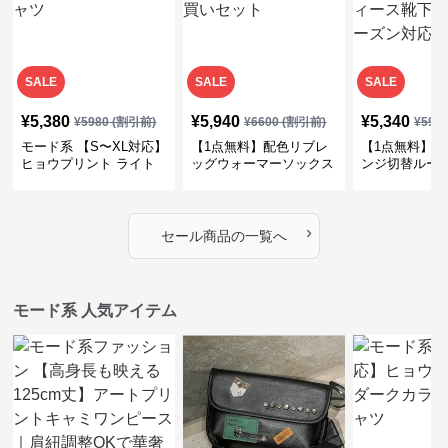
SALE
SALE
SALE
¥
5,380
¥
5,940
¥
5,340
¥
5980
(割引前)
¥
6600
(割引前)
¥
594
モード系 【S〜XL対応】
【1点無料】配色リブレ
【1点無料】ラ
ヒョウプリント ライト
ッグウォーマーソックス
ンジ切替ルー
カラー半袖Tシャツ
｜お得なまとめ買いセッ
｜モード系レ
ト
下・オールシ
›
セール商品の一覧へ
モード系 人気アイテム