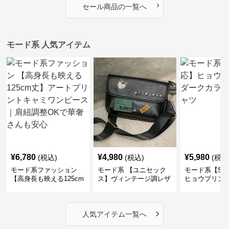
›
セール商品の一覧へ
モード系 人気アイテム
¥
6,780
¥
4,980
¥
5,980
(税込)
(税込)
(税込
モード系ファッション
モード系 【ユニセック
モード系【S〜
【高身長も映える125cm
ス】ヴィンテージ調レザ
ヒョウプリント
丈】アートプリントキャ
ーショルダーバッグ｜斜
カラー半袖T
ミワンピース｜肩紐調整
めがけメッセンジャー
OKで華奢さんも安心
›
人気アイテム一覧へ