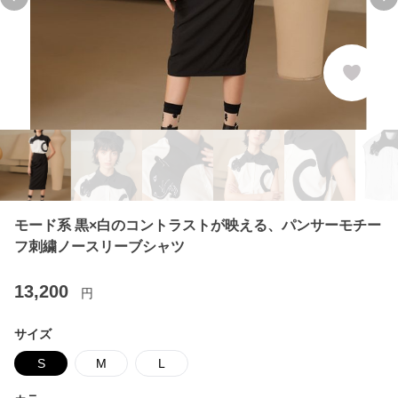
Previous slide
Ne
モード系 黒×白のコントラストが映える、パンサーモチー
フ刺繍ノースリーブシャツ
13,200
円
サイズ
S
M
L