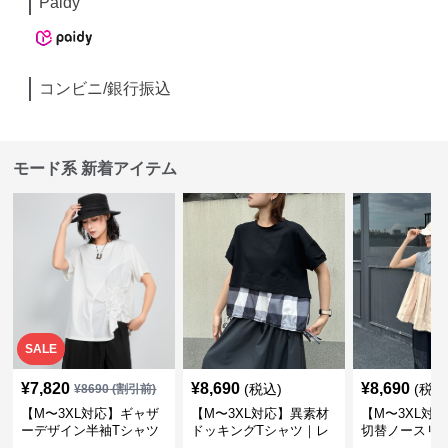
Paidy
コンビニ/銀行振込
モード系 新着アイテム
SALE
¥
7,820
¥
8,690
¥
8,690
(税込)
(税込
¥
8690
(割引前)
【M〜3XL対応】ギャザ
【M〜3XL対応】異素材
【M〜3XL対
ーデザイン半袖Tシャツ
ドッキングTシャツ｜レ
切替ノースリ
｜シャーリング・アシメ
イヤード風チェックトッ
ス｜Aライン