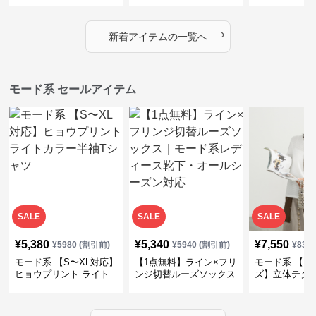
デザイン・ゆったりトッ
プス・裾ドロスト・体型
素材プリーツ
プス
カバー・大人モード
ー・大人モー
›
新着アイテムの一覧へ
モード系 セールアイテム
SALE
SALE
SALE
¥
5,380
¥
5,340
¥
7,550
¥
5980
(割引前)
¥
5940
(割引前)
¥
839
モード系 【S〜XL対応】
【1点無料】ライン×フリ
モード系 【フ
ヒョウプリント ライト
ンジ切替ルーズソックス
ズ】立体テク
カラー半袖Tシャツ
｜モード系レディース靴
クルーネック
下・オールシーズン対応
ーブトップス