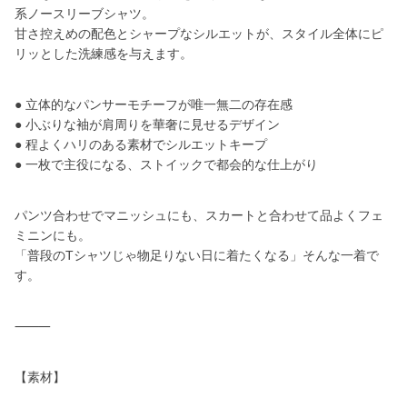
系ノースリーブシャツ。
甘さ控えめの配色とシャープなシルエットが、スタイル全体にピ
リッとした洗練感を与えます。
● 立体的なパンサーモチーフが唯一無二の存在感
● 小ぶりな袖が肩周りを華奢に見せるデザイン
● 程よくハリのある素材でシルエットキープ
● 一枚で主役になる、ストイックで都会的な仕上がり
パンツ合わせでマニッシュにも、スカートと合わせて品よくフェ
ミニンにも。
「普段のTシャツじゃ物足りない日に着たくなる」そんな一着で
す。
⸻
【素材】