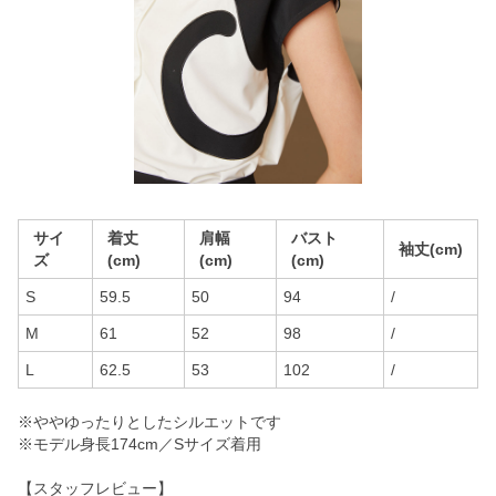
サイ
着丈
肩幅
バスト
袖丈(cm)
ズ
(cm)
(cm)
(cm)
S
59.5
50
94
/
M
61
52
98
/
L
62.5
53
102
/
※ややゆったりとしたシルエットです
※モデル身長174cm／Sサイズ着用
【スタッフレビュー】