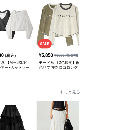
SALE
80
¥
5,850
¥
8,390
(税込)
(税込)
¥
6500
(割引前)
系 【M〜3XL対
モード系 【2色展開】配
モード系 【S・M展開】
シアー×カットソー
色リブ切替 ロゴロング
リブ切替スカーフデザイ
ング Vネックトッ
スリーブTシャツ
ン デニムシャツトップ
ス
もっと見る