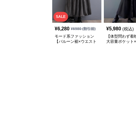
SALE
¥
6,280
¥
5,980
(税込)
¥
6980
(割引前)
モード系ファッション
【体型問わず着
【バルーン裾×ウエスト
大容量ポケット×
調整可】ニュアンスグレ
インワイドスカ
ーのふんわりボリューム
ロングスカート