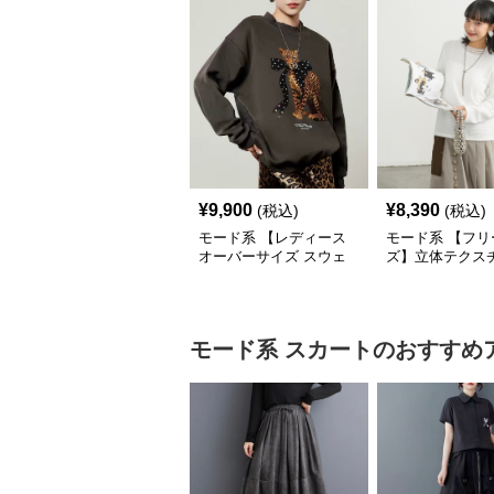
¥
9,900
¥
8,390
(税込)
(税込)
モード系 【レディース
モード系 【フリ
オーバーサイズ スウェ
ズ】立体テクス
ット】レオパードプリン
クルーネックロ
ト裏毛トップス 秋冬ゆ
ーブトップス
ったりモード
モード系
スカート
のおすすめ