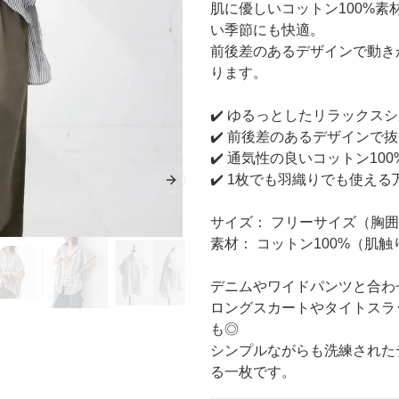
肌に優しいコットン100%
い季節にも快適。
前後差のあるデザインで動き
ります。
✔️ ゆるっとしたリラックス
✔️ 前後差のあるデザインで
✔️ 通気性の良いコットン10
✔️ 1枚でも羽織りでも使え
Next slide
サイズ： フリーサイズ（胸囲100c
素材： コットン100%（肌
デニムやワイドパンツと合わ
ロングスカートやタイトスラ
も◎
シンプルながらも洗練された
る一枚です。