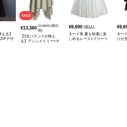
SALE
¥
14850
(割引
¥
8,690
¥
8,6
(税込)
¥
13,360
前)
映える】
モード系 夏も快適に楽
モー
【2丈バランスが映え
ZIPデザ
しめるレース×プリーツ
りが
る】アシンメトリー×チ
ート
ドッキングスカート｜モ
替テ
ュール切替フレアスカー
ードな黒白コーデに映え
ブラ
ト（XS〜L対応）
るロング丈
立体