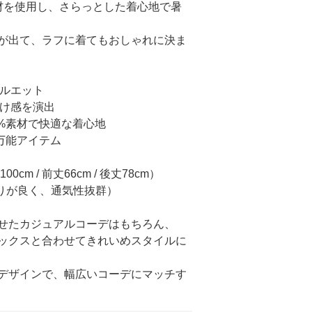
素材を使用し、さらっとした着心地で暑
が出て、ラフに着てもおしゃれに決ま
シルエット
抜け感を演出
0%素材で快適な着心地
る万能アイテム
m / 前丈66cm / 後丈78cm）
触りが良く、通気性抜群）
せたカジュアルコーデはもちろん、
ックスと合わせてきれいめスタイルに
デザインで、幅広いコーデにマッチす