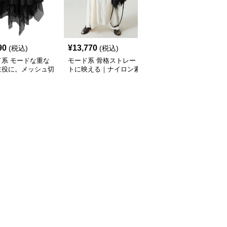
90
¥
13,770
¥
9,890
(税込)
(税込)
(税込)
ド系 モードな重な
モード系 骨格ストレー
モード系ファッションレ
主役に。メッシュ切
トに映える｜ナイロン素
ース切り替えロングスカ
ィアードスカート／
材のアシンメトリーフィ
ート｜エレガント＆モー
ック／体型カバー×
ッシュテールスカート
ドな大人スタイル
シルエット
（ホワイト／グレー）