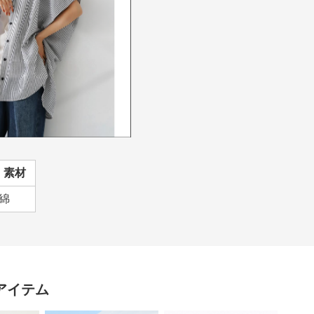
素材
綿
アイテム