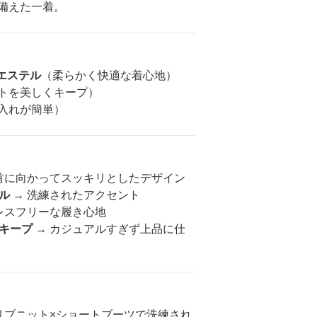
備えた一着。
ポリエステル
（柔らかく快適な着心地）
トを美しくキープ）
入れが簡単）
首に向かってスッキリとしたデザイン
ル
→ 洗練されたアクセント
レスフリーな履き心地
キープ
→ カジュアルすぎず上品に仕
リブニット×ショートブーツで洗練され