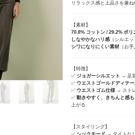
リラックス感と上品さを兼ね
【素材】
70.8% コットン / 29.2% 
しなやかなハリ感
（シルエッ
シワになりにくい素材
（お手
【特徴】
✅
ジョガーシルエット
→ 足
✅
ウエストゴールドディテー
✅
ウエストゴム仕様
→ スト
✅
動きやすく、きちんと感も
上がる
【スタイリング】
✅
シックモード
→ タイトな