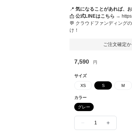
📍
気になることがあれば、お
📩
公式LINEはこちら
→
http
💬 クラウドファンディング
け！
ご注文確定か
7,590
円
サイズ
XS
S
M
カラー
グレー
1