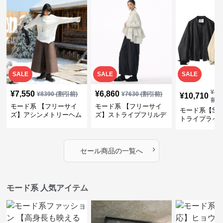
SALE
SALE
SALE
¥
11
¥
7,550
¥
6,860
¥
8390
(割引前)
¥
7630
(割引前)
¥
10,710
前)
モード系 【フリーサイ
モード系 【フリーサイ
モード系【S〜
ズ】アシンメトリーヘム
ズ】ストライプフリルデ
トライプライ
デザインロングトップス
ザイン シャツトップス
エコレザーノ
（ブラック／ホワイト）
ップブルゾン
›
セール商品の一覧へ
モード系 人気アイテム