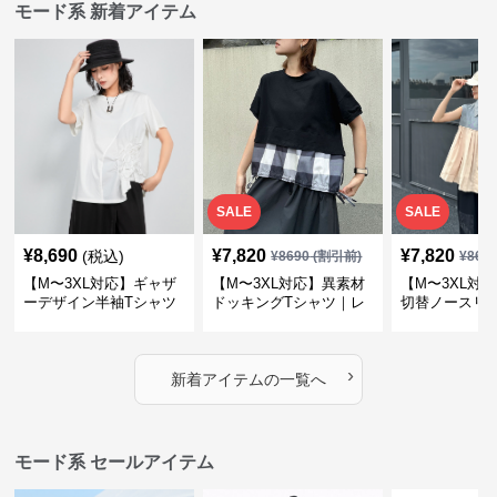
モード系 新着アイテム
SALE
SALE
¥
8,690
¥
7,820
¥
7,820
(税込)
¥
8690
(割引前)
¥
869
【M〜3XL対応】ギャザ
【M〜3XL対応】異素材
【M〜3XL対
ーデザイン半袖Tシャツ
ドッキングTシャツ｜レ
切替ノースリ
｜シャーリング・アシメ
イヤード風チェックトッ
ス｜Aライン
デザイン・ゆったりトッ
プス・裾ドロスト・体型
素材プリーツ
プス
カバー・大人モード
ー・大人モー
›
新着アイテムの一覧へ
モード系 セールアイテム