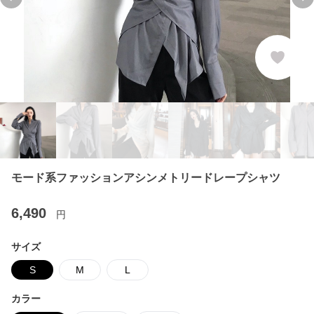
Previous slide
Ne
モード系ファッションアシンメトリードレープシャツ
6,490
円
サイズ
S
M
L
カラー