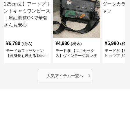
¥
6,780
¥
4,980
¥
5,980
(税込)
(税込)
(税込
モード系ファッション
モード系 【ユニセック
モード系【S〜
【高身長も映える125cm
ス】ヴィンテージ調レザ
ヒョウプリント
丈】アートプリントキャ
ーショルダーバッグ｜斜
カラー半袖T
ミワンピース｜肩紐調整
めがけメッセンジャー
OKで華奢さんも安心
›
人気アイテム一覧へ