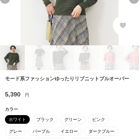
Previous slide
Ne
モード系ファッションゆったりリブニットプルオーバー
5,390
円
カラー
ホワイト
ブラック
グリーン
ピンク
グレー
パープル
イエロー
ダークブルー