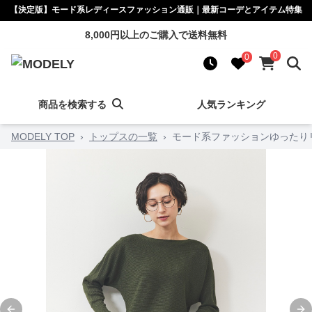
【決定版】モード系レディースファッション通販｜最新コーデとアイテム特集
8,000円以上のご購入で送料無料
0
0
商品を検索する
人気ランキング
MODELY TOP
›
トップスの一覧
›
モード系ファッションゆったり