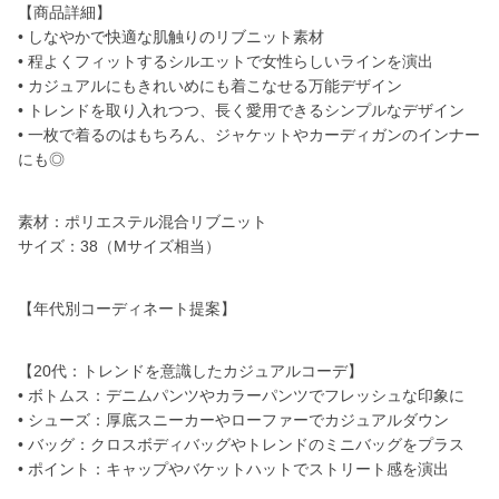
【商品詳細】
• しなやかで快適な肌触りのリブニット素材
• 程よくフィットするシルエットで女性らしいラインを演出
• カジュアルにもきれいめにも着こなせる万能デザイン
• トレンドを取り入れつつ、長く愛用できるシンプルなデザイン
• 一枚で着るのはもちろん、ジャケットやカーディガンのインナー
にも◎
素材：ポリエステル混合リブニット
サイズ：38（Mサイズ相当）
【年代別コーディネート提案】
【20代：トレンドを意識したカジュアルコーデ】
• ボトムス：デニムパンツやカラーパンツでフレッシュな印象に
• シューズ：厚底スニーカーやローファーでカジュアルダウン
• バッグ：クロスボディバッグやトレンドのミニバッグをプラス
• ポイント：キャップやバケットハットでストリート感を演出