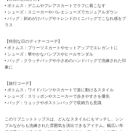
• ボトムス：デニムやフレアスカートでラフに着こなす
• シューズ：スニーカーやバレエシューズでカジュアルダウン
• バッグ：斜めがけバッグやトレンドのミニバッグでこなれ感をプ
ラス
【特別な日のディナーコーデ】
• ボトムス：プリーツスカートやセットアップでエレガントに
• シューズ：華やかなパンプスやヒールサンダル
• バッグ：クラッチバッグや小さめのハンドバッグで洗練された印
象に
【旅行コーデ】
• ボトムス：ワイドパンツやスカートで楽に動けるスタイル
• シューズ：スリッポンやスニーカーで歩きやすさを優先
• バッグ：リュックやボストンバッグで収納力も意識
このリブニットトップスは、どんなスタイルにもマッチし、シン
プルながらも洗練された雰囲気を演出できるアイテム。幅広い年