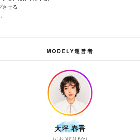
プさせる
す。
MODELY運営者
大坪 春香
（おおつぼ はるか）