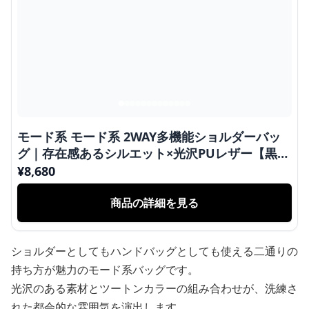
モード系 モード系 2WAY多機能ショルダーバッ
グ｜存在感あるシルエット×光沢PUレザー【黒・
白】
¥
8,680
商品の詳細を見る
ショルダーとしてもハンドバッグとしても使える二通りの
持ち方が魅力のモード系バッグです。
光沢のある素材とツートンカラーの組み合わせが、洗練さ
れた都会的な雰囲気を演出します。