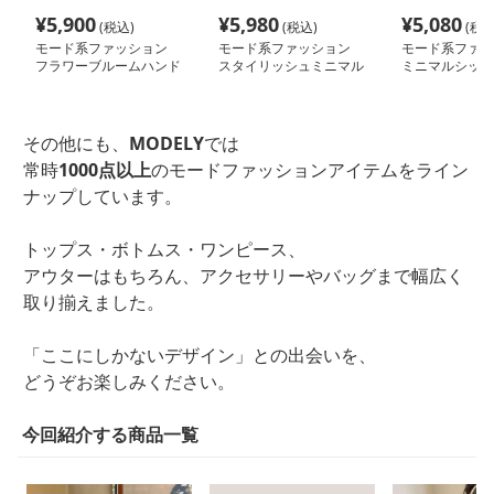
¥
5,900
¥
5,980
¥
5,080
(税込)
(税込)
(税込
モード系ファッション
モード系ファッション
モード系ファッ
フラワーブルームハンド
スタイリッシュミニマル
ミニマルシック
バッグ
ショルダーバッグ
ートバッグ
その他にも、
MODELY
では
常時
1000点以上
のモードファッションアイテムをライン
ナップしています。
トップス・ボトムス・ワンピース、
アウターはもちろん、アクセサリーやバッグまで幅広く
取り揃えました。
「ここにしかないデザイン」との出会いを、
どうぞお楽しみください。
今回紹介する商品一覧