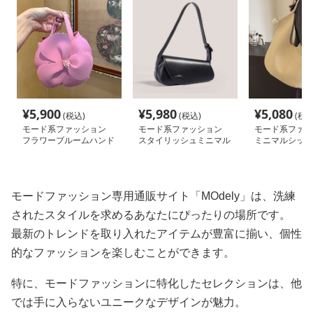
¥
5,900
¥
5,980
¥
5,080
(税込)
(税込)
(税込
モード系ファッション
モード系ファッション
モード系ファッ
フラワーブルームハンド
スタイリッシュミニマル
ミニマルシック
バッグ
ショルダーバッグ
ートバッグ
モードファッション専用通販サイト「MOdely」は、洗練
されたスタイルを求めるあなたにぴったりの場所です。
最新のトレンドを取り入れたアイテムが豊富に揃い、個性
的なファッションを楽しむことができます。
特に、モードファッションに特化したセレクションは、他
では手に入らないユニークなデザインが魅力。