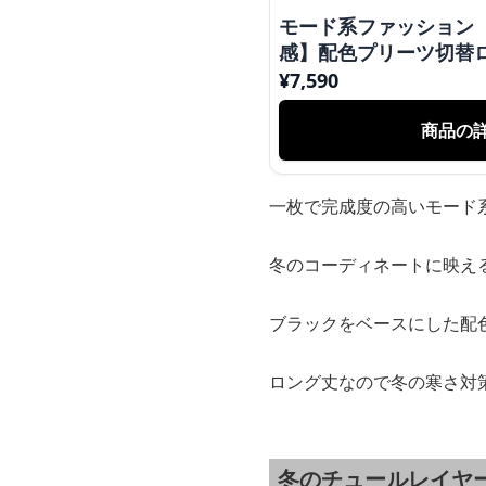
モード系ファッション
感】配色プリーツ切替
ック〉
¥
7,590
商品の
一枚で完成度の高いモード
冬のコーディネートに映え
ブラックをベースにした配
ロング丈なので冬の寒さ対
冬のチュールレイヤ