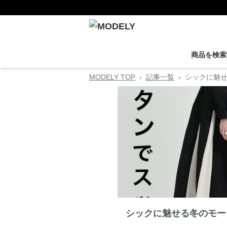
商品を検索
MODELY TOP
›
記事一覧
›
シックに魅せ
シックに魅せる冬のモー