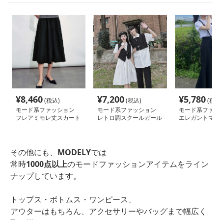
¥
8,460
¥
7,200
¥
5,780
(税込)
(税込)
(税込
モード系ファッション
モード系ファッション
モード系ファッ
フレアミモレ丈スカート
レトロ調スクールガール
エレガントマキ
風ワンピース
スカート
その他にも、
MODELY
では
常時
1000点以上
のモードファッションアイテムをライン
ナップしています。
トップス・ボトムス・ワンピース、
アウターはもちろん、アクセサリーやバッグまで幅広く