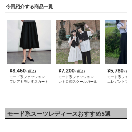
今回紹介する商品一覧
¥
8,460
¥
7,200
¥
5,780
(税込)
(税込)
(税込
モード系ファッション
モード系ファッション
モード系ファッ
フレアミモレ丈スカート
レトロ調スクールガール
エレガントマキ
風ワンピース
スカート
モード系スーツレディースおすすめ5選