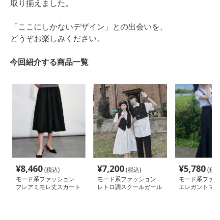
取り揃えました。
「ここにしかないデザイン」との出会いを、
どうぞお楽しみください。
今回紹介する商品一覧
¥
8,460
¥
7,200
¥
5,780
(税込)
(税込)
(税込
モード系ファッション
モード系ファッション
モード系ファッ
フレアミモレ丈スカート
レトロ調スクールガール
エレガントマキ
風ワンピース
スカート