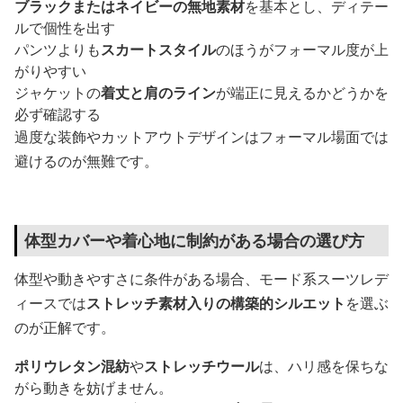
ブラックまたはネイビーの無地素材
を基本とし、ディテー
ルで個性を出す
パンツよりも
スカートスタイル
のほうがフォーマル度が上
がりやすい
ジャケットの
着丈と肩のライン
が端正に見えるかどうかを
必ず確認する
過度な装飾やカットアウトデザインはフォーマル場面では
避けるのが無難です。
体型カバーや着心地に制約がある場合の選び方
体型や動きやすさに条件がある場合、モード系スーツレデ
ィースでは
ストレッチ素材入りの構築的シルエット
を選ぶ
のが正解です。
ポリウレタン混紡
や
ストレッチウール
は、ハリ感を保ちな
がら動きを妨げません。