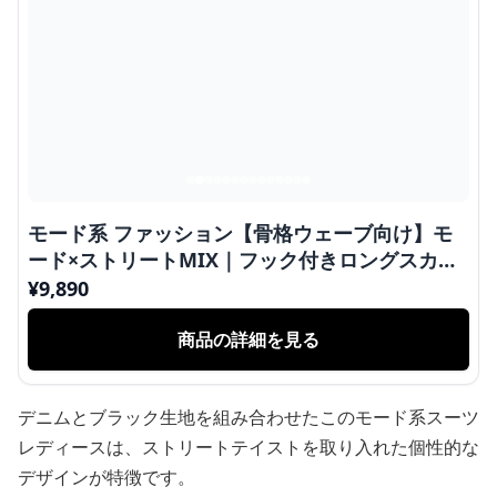
モード系 ファッション【骨格ウェーブ向け】モ
ード×ストリートMIX｜フック付きロングスカー
ト｜ポリエステル素材・レディース
¥
9,890
商品の詳細を見る
デニムとブラック生地を組み合わせたこのモード系スーツ
レディースは、ストリートテイストを取り入れた個性的な
デザインが特徴です。