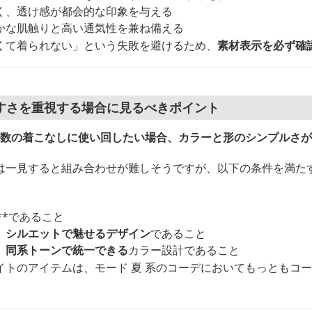
く、透け感が都会的な印象を与える
かな肌触りと高い通気性を兼ね備える
くて着られない」という失敗を避けるため、
素材表示を必ず確
すさを重視する場合に見るべきポイント
を複数の着こなしに使い回したい場合、カラーと形のシンプルさ
は一見すると組み合わせが難しそうですが、以下の条件を満た
**であること
、
シルエットで魅せるデザイン
であること
、
同系トーンで統一できる
カラー設計であること
イトのアイテムは、モード 夏 系のコーデにおいてもっともコ