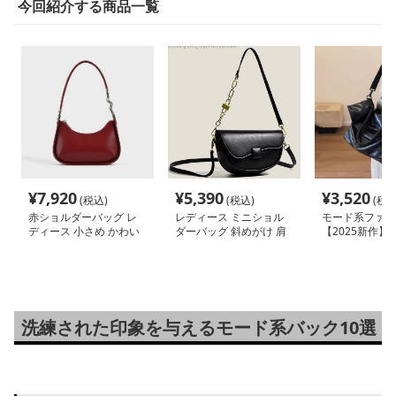
今回紹介する商品一覧
¥
7,920
¥
5,390
¥
3,520
(税込)
(税込)
(税込
赤ショルダーバッグ レ
レディース ミニショル
モード系ファッ
ディース 小さめ かわい
ダーバッグ 斜めがけ 肩
【2025新作】
い 光沢 フェイクレザー
掛け可能｜上質フェイク
ーロープハンド
ワンショルダー 肩掛け
レザー＆ゴールドチェー
容量トートバッ
韓国モード バッグ おし
ン付き《全5色》
プル＆高見えデ
ゃれ 軽量
洗練された印象を与えるモード系バック10選