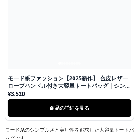
モード系ファッション【2025新作】 合皮レザー
ロープハンドル付き大容量トートバッグ｜シンプ
ル＆高見えデザイン
¥
3,520
商品の詳細を見る
モード系のシンプルさと実用性を追求した大容量トートバ
ッグです。