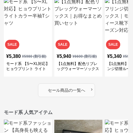
SALE
SALE
SALE
¥
5,380
¥
5,940
¥
5,340
¥
5980
(割引前)
¥
6600
(割引前)
¥
594
モード系 【S〜XL対応】
【1点無料】配色リブレ
【1点無料】ラ
ヒョウプリント ライト
ッグウォーマーソックス
ンジ切替ルー
カラー半袖Tシャツ
｜お得なまとめ買いセッ
｜モード系レ
ト
下・オールシ
›
セール商品の一覧へ
モード系 人気アイテム