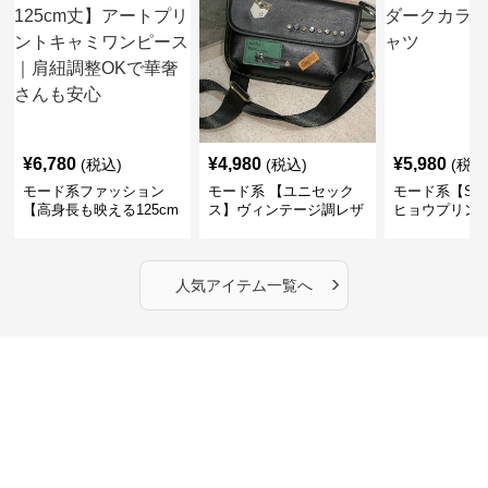
¥
6,780
¥
4,980
¥
5,980
(税込)
(税込)
(税込
モード系ファッション
モード系 【ユニセック
モード系【S〜
【高身長も映える125cm
ス】ヴィンテージ調レザ
ヒョウプリント
丈】アートプリントキャ
ーショルダーバッグ｜斜
カラー半袖T
ミワンピース｜肩紐調整
めがけメッセンジャー
OKで華奢さんも安心
›
人気アイテム一覧へ