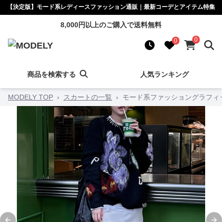
【決定版】モード系レディースファッション通販｜最新コーデとアイテム特集
8,000円以上のご購入で送料無料
0
0
商品を検索する
人気ランキング
MODELY TOP
›
スカートの一覧
›
モード系ファッショングラフィ