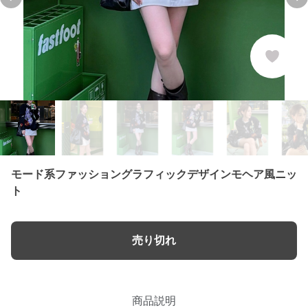
Previous slide
Ne
モード系ファッショングラフィックデザインモヘア風ニッ
ト
売り切れ
商品説明