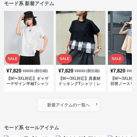
モード系 新着アイテム
SALE
SALE
SALE
¥
7,820
¥
7,820
¥
7,820
¥
8690
(割引前)
¥
8690
(割引前)
¥
869
【M〜3XL対応】ギャザ
【M〜3XL対応】異素材
【M〜3XL対
ーデザイン半袖Tシャツ
ドッキングTシャツ｜レ
切替ノースリ
｜シャーリング・アシメ
イヤード風チェックトッ
ス｜Aライン
デザイン・ゆったりトッ
プス・裾ドロスト・体型
素材プリーツ
プス
カバー・大人モード
ー・大人モー
›
新着アイテムの一覧へ
モード系 セールアイテム