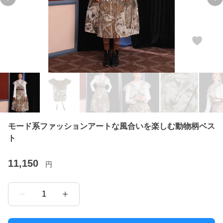
Previous slide
Ne
モード系ファッションアートな風合いを楽しむ動物柄ベス
ト
11,150
円
1