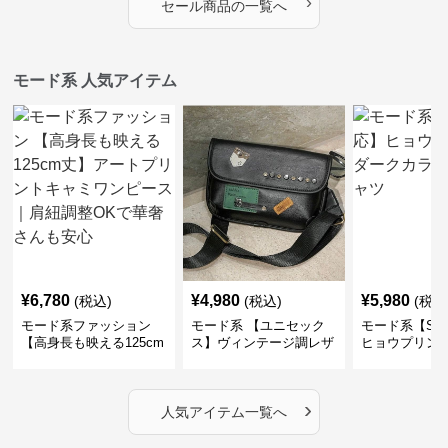
›
セール商品の一覧へ
モード系 人気アイテム
¥
6,780
¥
4,980
¥
5,980
(税込)
(税込)
(税込
モード系ファッション
モード系 【ユニセック
モード系【S〜
【高身長も映える125cm
ス】ヴィンテージ調レザ
ヒョウプリント
丈】アートプリントキャ
ーショルダーバッグ｜斜
カラー半袖T
ミワンピース｜肩紐調整
めがけメッセンジャー
OKで華奢さんも安心
›
人気アイテム一覧へ