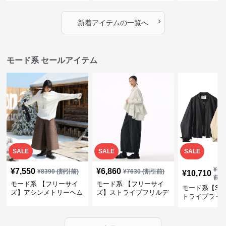
デザイン・ゆったりトッ
プス・裾ドロスト・体型
素材プリーツ
プス
カバー・大人モード
ー・大人モー
›
新着アイテムの一覧へ
モード系 セールアイテム
SALE
SALE
SALE
¥
11
¥
7,550
¥
6,860
¥
8390
(割引前)
¥
7630
(割引前)
¥
10,710
前)
モード系 【フリーサイ
モード系 【フリーサイ
モード系【S〜
ズ】アシンメトリーヘム
ズ】ストライプフリルデ
トライプライ
デザインロングトップス
ザイン シャツトップス
エコレザーノ
（ブラック／ホワイト）
ップブルゾン