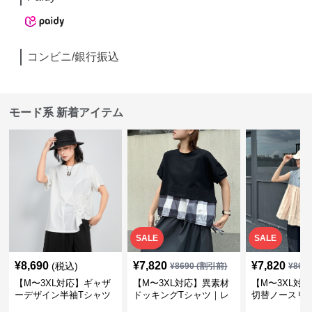
コンビニ/銀行振込
モード系 新着アイテム
SALE
SALE
¥
8,690
¥
7,820
¥
7,820
(税込)
¥
8690
(割引前)
¥
869
【M〜3XL対応】ギャザ
【M〜3XL対応】異素材
【M〜3XL対
ーデザイン半袖Tシャツ
ドッキングTシャツ｜レ
切替ノースリ
｜シャーリング・アシメ
イヤード風チェックトッ
ス｜Aライン