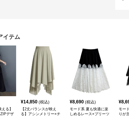
アイテム
¥
14,850
¥
8,690
¥
8,6
(税込)
(税込)
映える】
【2丈バランスが映え
モード系 夏も快適に楽
モー
ZIPデザ
る】アシンメトリー×チ
しめるレース×プリーツ
りが
ート
ュール切替フレアスカー
ドッキングスカート｜モ
替テ
ト（XS〜L対応）
ードな黒白コーデに映え
ブラ
るロング丈
立体