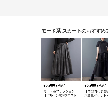
モード系
スカート
のおすすめ
¥
6,980
¥
5,980
(税込)
(税込)
モード系ファッション
【体型問わず着
【バルーン裾×ウエスト
大容量ポケット×
調整可】ニュアンスグレ
インワイドスカ
ーのふんわりボリューム
ロングスカート