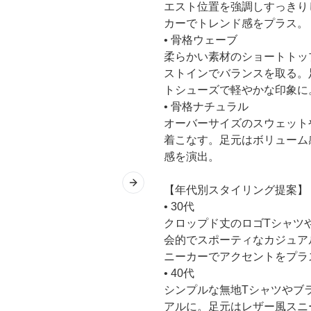
エスト位置を強調しすっきり
カーでトレンド感をプラス。
• 骨格ウェーブ
柔らかい素材のショートトッ
ストインでバランスを取る。
トシューズで軽やかな印象に
• 骨格ナチュラル
オーバーサイズのスウェット
着こなす。足元はボリューム
感を演出。
Next slide
【年代別スタイリング提案】
• 30代
クロップド丈のロゴTシャツ
会的でスポーティなカジュア
ニーカーでアクセントをプラ
• 40代
シンプルな無地Tシャツやブ
アルに。足元はレザー風スニ