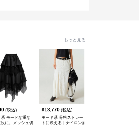
もっと見る
90
¥
13,770
¥
9,890
(税込)
(税込)
(税込)
ド系 モードな重な
モード系 骨格ストレー
モード系ファッションレ
主役に。メッシュ切
トに映える｜ナイロン素
ース切り替えロングスカ
ィアードスカート／
材のアシンメトリーフィ
ート｜エレガント＆モー
ック／体型カバー×
ッシュテールスカート
ドな大人スタイル
シルエット
（ホワイト／グレー）