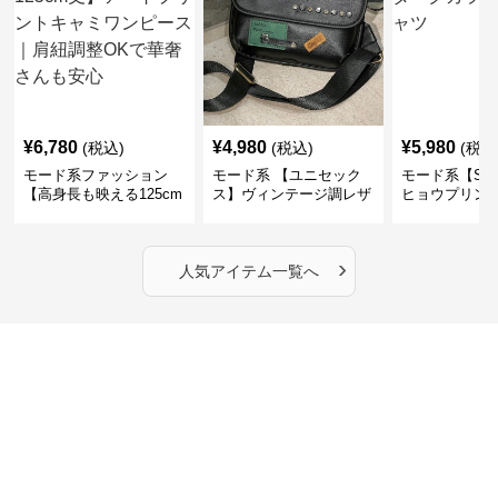
¥
6,780
¥
4,980
¥
5,980
(税込)
(税込)
(税込
モード系ファッション
モード系 【ユニセック
モード系【S〜
【高身長も映える125cm
ス】ヴィンテージ調レザ
ヒョウプリント
丈】アートプリントキャ
ーショルダーバッグ｜斜
カラー半袖T
ミワンピース｜肩紐調整
めがけメッセンジャー
OKで華奢さんも安心
›
人気アイテム一覧へ