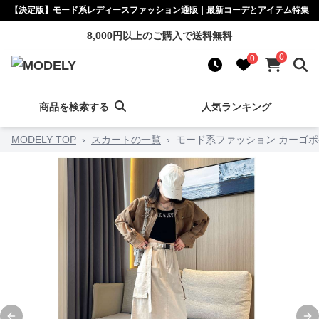
【決定版】モード系レディースファッション通販｜最新コーデとアイテム特集
8,000円以上のご購入で送料無料
0
0
商品を検索する
人気ランキング
MODELY TOP
›
スカートの一覧
›
モード系ファッション カーゴ