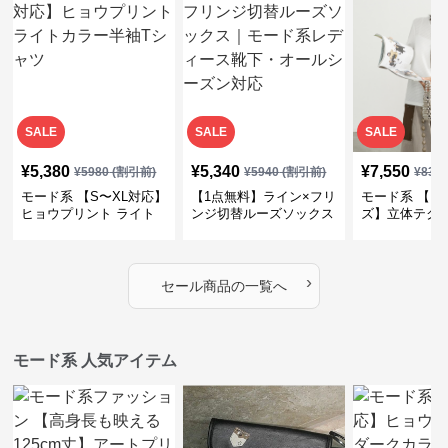
SALE
SALE
SALE
¥
5,380
¥
5,340
¥
7,550
¥
5980
(割引前)
¥
5940
(割引前)
¥
839
モード系 【S〜XL対応】
【1点無料】ライン×フリ
モード系 【フ
ヒョウプリント ライト
ンジ切替ルーズソックス
ズ】立体テク
カラー半袖Tシャツ
｜モード系レディース靴
クルーネック
下・オールシーズン対応
ーブトップス
›
セール商品の一覧へ
モード系 人気アイテム