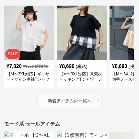
SALE
¥
7,820
¥
8,690
¥
8,690
(税込)
(税込
¥
8690
(割引前)
【M〜3XL対応】ギャザ
【M〜3XL対応】異素材
【M〜3XL対
ーデザイン半袖Tシャツ
ドッキングTシャツ｜レ
切替ノースリ
｜シャーリング・アシメ
イヤード風チェックトッ
ス｜Aライン
デザイン・ゆったりトッ
プス・裾ドロスト・体型
素材プリーツ
プス
カバー・大人モード
ー・大人モー
›
新着アイテムの一覧へ
モード系 セールアイテム