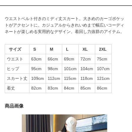
ウエストベルト付きのミディ丈スカート。大きめのカーゴポケッ
トがアクセントに。カジュアルからきれいめまで幅広いコーディ
ネートが楽しめる実用的なデザイン。着回し力抜群のアイテム。
サイズ
S
M
L
XL
2XL
ウエスト
63cm
66cm
69cm
72cm
75cm
ヒップ
95cm
98cm
101cm
104cm
107cm
スカート丈
109cm
112cm
115cm
118cm
121cm
着丈
82cm
83cm
84cm
85cm
86cm
商品画像