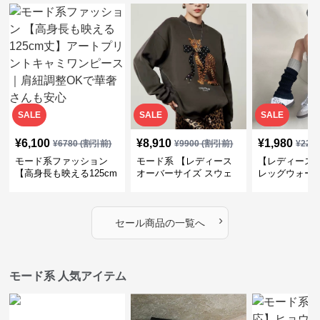
SALE
SALE
SALE
¥
6,100
¥
8,910
¥
1,980
¥
6780
(割引前)
¥
9900
(割引前)
¥
220
モード系ファッション
モード系 【レディース
【レディース
【高身長も映える125cm
オーバーサイズ スウェ
レッグウォー
丈】アートプリントキャ
ット】レオパードプリン
ス｜韓国スト
ミワンピース｜肩紐調整
ト裏毛トップス 秋冬ゆ
ーズ靴下
OKで華奢さんも安心
ったりモード
›
セール商品の一覧へ
モード系 人気アイテム