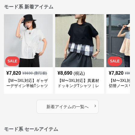
モード系 新着アイテム
SALE
SALE
¥
7,820
¥
8,690
¥
7,820
(税込)
¥
8690
(割引前)
¥
869
【M〜3XL対応】ギャザ
【M〜3XL対応】異素材
【M〜3XL対
ーデザイン半袖Tシャツ
ドッキングTシャツ｜レ
切替ノースリ
｜シャーリング・アシメ
イヤード風チェックトッ
ス｜Aライン
デザイン・ゆったりトッ
プス・裾ドロスト・体型
素材プリーツ
プス
カバー・大人モード
ー・大人モー
›
新着アイテムの一覧へ
モード系 セールアイテム