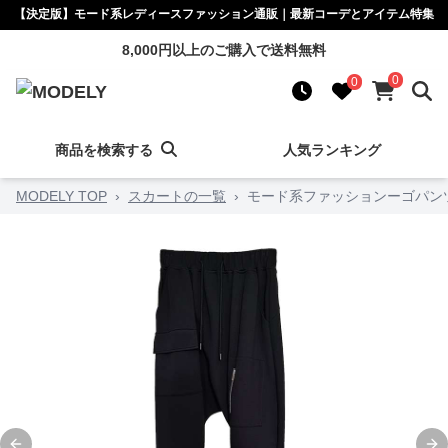
【決定版】モード系レディースファッション通販｜最新コーデとアイテム特集
8,000円以上のご購入で送料無料
0
0
商品を検索する
人気ランキング
MODELY TOP
›
スカートの一覧
›
モード系ファッションーゴパン