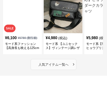
SALE
¥
6,100
¥
4,980
¥
5,980
(税込)
(税込
¥
6780
(割引前)
モード系ファッション
モード系 【ユニセック
モード系【S〜
【高身長も映える125cm
ス】ヴィンテージ調レザ
ヒョウプリント
丈】アートプリントキャ
ーショルダーバッグ｜斜
カラー半袖T
ミワンピース｜肩紐調整
めがけメッセンジャー
OKで華奢さんも安心
›
人気アイテム一覧へ