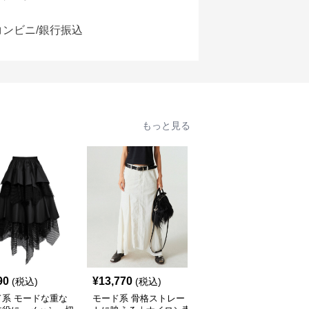
コンビニ/銀行振込
もっと見る
90
¥
13,770
¥
9,890
(税込)
(税込)
(税込)
ド系 モードな重な
モード系 骨格ストレー
モード系ファッションレ