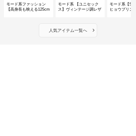
モード系ファッション
モード系 【ユニセック
モード系【S〜
【高身長も映える125cm
ス】ヴィンテージ調レザ
ヒョウプリント
丈】アートプリントキャ
ーショルダーバッグ｜斜
カラー半袖T
ミワンピース｜肩紐調整
めがけメッセンジャー
OKで華奢さんも安心
›
人気アイテム一覧へ