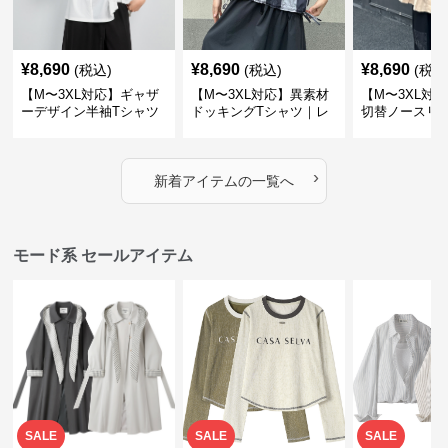
¥
8,690
¥
8,690
¥
8,690
(税込)
(税込)
(税込
【M〜3XL対応】ギャザ
【M〜3XL対応】異素材
【M〜3XL対
ーデザイン半袖Tシャツ
ドッキングTシャツ｜レ
切替ノースリ
｜シャーリング・アシメ
イヤード風チェックトッ
ス｜Aライン
デザイン・ゆったりトッ
プス・裾ドロスト・体型
素材プリーツ
プス
カバー・大人モード
ー・大人モー
›
新着アイテムの一覧へ
モード系 セールアイテム
SALE
SALE
SALE