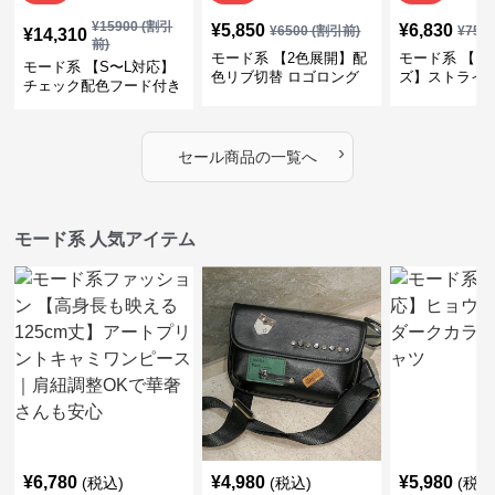
¥
15900
(割引
¥
5,850
¥
6,830
¥
6500
(割引前)
¥
759
¥
14,310
前)
モード系 【2色展開】配
モード系 【フ
モード系 【S〜L対応】
色リブ切替 ロゴロング
ズ】ストライ
チェック配色フード付き
スリーブTシャツ
インナー風ド
ロングコート
ショートトッ
›
セール商品の一覧へ
モード系 人気アイテム
¥
6,780
¥
4,980
¥
5,980
(税込)
(税込)
(税込