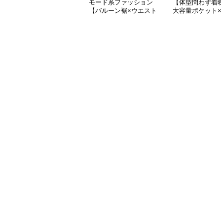
モード系ファッション
【体型問わず着
【バルーン裾×ウエスト
大容量ポケット×
調整可】ニュアンスグレ
インワイドスカ
ーのふんわりボリューム
ロングスカート