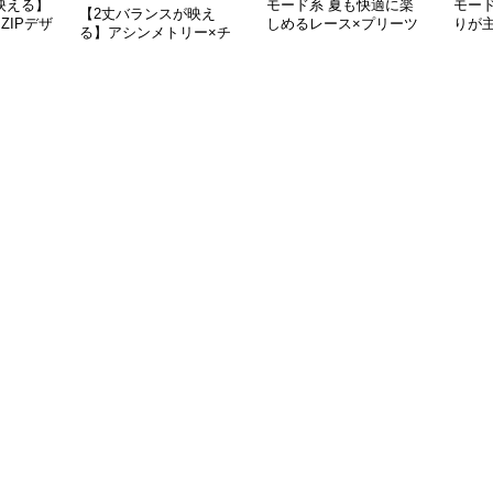
映える】
モード系 夏も快適に楽
モー
【2丈バランスが映え
ZIPデザ
しめるレース×プリーツ
りが
る】アシンメトリー×チ
ート
ドッキングスカート｜モ
替テ
ュール切替フレアスカー
ードな黒白コーデに映え
ブラ
ト（XS〜L対応）
るロング丈
立体