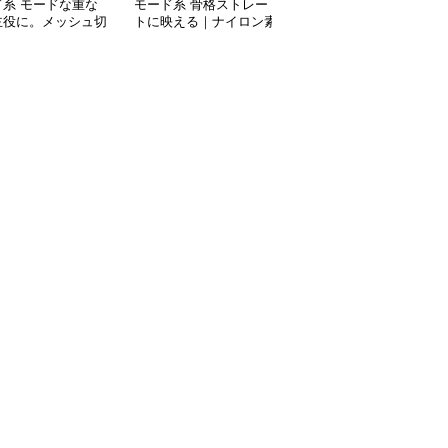
ド系 モードな重な
モード系 骨格ストレー
モード系ファッションレ
主役に。メッシュ切
トに映える｜ナイロン素
ース切り替えロングスカ
ィアードスカート／
材のアシンメトリーフィ
ート｜エレガント＆モー
ック／体型カバー×
ッシュテールスカート
ドな大人スタイル
シルエット
（ホワイト／グレー）