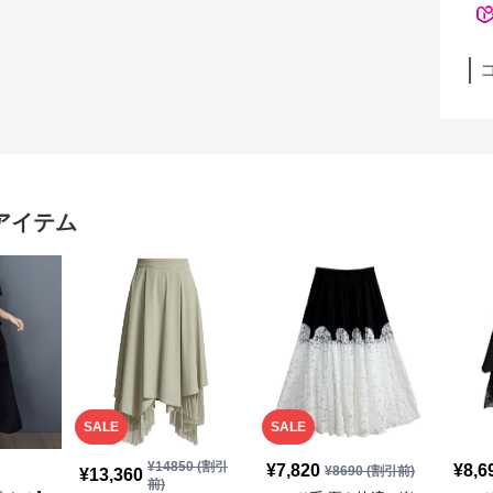
アイテム
SALE
SALE
¥
14850
(割引
¥
7,820
¥
8,6
¥
8690
(割引前)
¥
13,360
前)