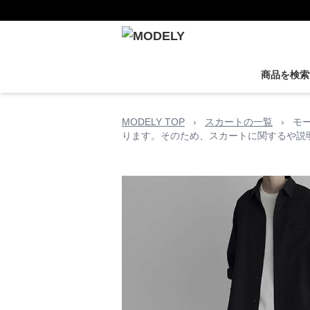
商品を検索
MODELY TOP
›
スカートの一覧
›
モ
ります。そのため、スカートに関するや説