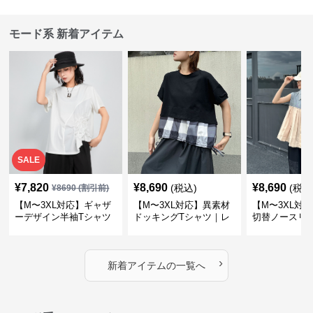
モード系 新着アイテム
SALE
¥
7,820
¥
8,690
¥
8,690
(税込)
(税込
¥
8690
(割引前)
【M〜3XL対応】ギャザ
【M〜3XL対応】異素材
【M〜3XL対
ーデザイン半袖Tシャツ
ドッキングTシャツ｜レ
切替ノースリ
｜シャーリング・アシメ
イヤード風チェックトッ
ス｜Aライン
デザイン・ゆったりトッ
プス・裾ドロスト・体型
素材プリーツ
プス
カバー・大人モード
ー・大人モー
›
新着アイテムの一覧へ