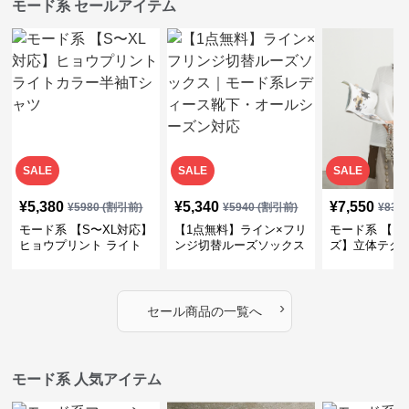
モード系 セールアイテム
SALE
SALE
SALE
¥
5,380
¥
5,340
¥
7,550
¥
5980
(割引前)
¥
5940
(割引前)
¥
839
モード系 【S〜XL対応】
【1点無料】ライン×フリ
モード系 【フ
ヒョウプリント ライト
ンジ切替ルーズソックス
ズ】立体テク
カラー半袖Tシャツ
｜モード系レディース靴
クルーネック
下・オールシーズン対応
ーブトップス
›
セール商品の一覧へ
モード系 人気アイテム