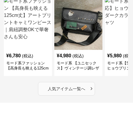
¥
6,780
¥
4,980
¥
5,980
(税込)
(税込)
(税込
モード系ファッション
モード系 【ユニセック
モード系【S〜
【高身長も映える125cm
ス】ヴィンテージ調レザ
ヒョウプリント
丈】アートプリントキャ
ーショルダーバッグ｜斜
カラー半袖T
ミワンピース｜肩紐調整
めがけメッセンジャー
OKで華奢さんも安心
›
人気アイテム一覧へ