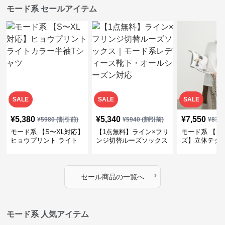
モード系 セールアイテム
SALE
SALE
SALE
¥
5,380
¥
5,340
¥
7,550
¥
5980
(割引前)
¥
5940
(割引前)
¥
839
モード系 【S〜XL対応】
【1点無料】ライン×フリ
モード系 【フ
ヒョウプリント ライト
ンジ切替ルーズソックス
ズ】立体テク
カラー半袖Tシャツ
｜モード系レディース靴
クルーネック
下・オールシーズン対応
ーブトップス
›
セール商品の一覧へ
モード系 人気アイテム