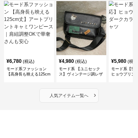
¥
6,780
¥
4,980
¥
5,980
(税込)
(税込)
(税込
モード系ファッション
モード系 【ユニセック
モード系【S〜
【高身長も映える125cm
ス】ヴィンテージ調レザ
ヒョウプリント
丈】アートプリントキャ
ーショルダーバッグ｜斜
カラー半袖T
ミワンピース｜肩紐調整
めがけメッセンジャー
OKで華奢さんも安心
›
人気アイテム一覧へ