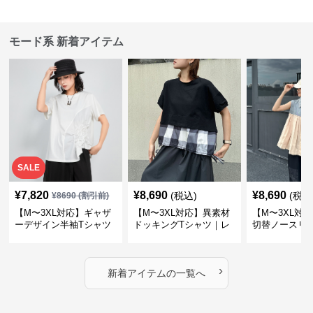
モード系 新着アイテム
SALE
¥
7,820
¥
8,690
¥
8,690
(税込)
(税込
¥
8690
(割引前)
【M〜3XL対応】ギャザ
【M〜3XL対応】異素材
【M〜3XL対
ーデザイン半袖Tシャツ
ドッキングTシャツ｜レ
切替ノースリ
｜シャーリング・アシメ
イヤード風チェックトッ
ス｜Aライン
デザイン・ゆったりトッ
プス・裾ドロスト・体型
素材プリーツ
プス
カバー・大人モード
ー・大人モー
›
新着アイテムの一覧へ