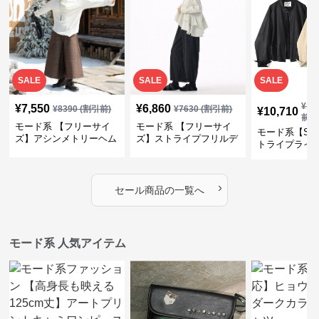
SALE
SALE
SALE
¥
11
¥
7,550
¥
6,860
¥
8390
(割引前)
¥
7630
(割引前)
¥
10,710
前)
モード系 【フリーサイ
モード系 【フリーサイ
モード系【S〜
ズ】アシンメトリーヘム
ズ】ストライプフリルデ
トライプライ
デザインロングトップス
ザイン シャツトップス
エコレザーノ
（ブラック／ホワイト）
ップブルゾン
›
セール商品の一覧へ
モード系 人気アイテム