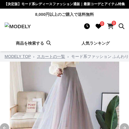
【決定版】モード系レディースファッション通販｜最新コーデとアイテム特集
8,000円以上のご購入で送料無料
0
0
商品を検索する
人気ランキング
MODELY TOP
›
スカートの一覧
›
モード系ファッション ふんわ