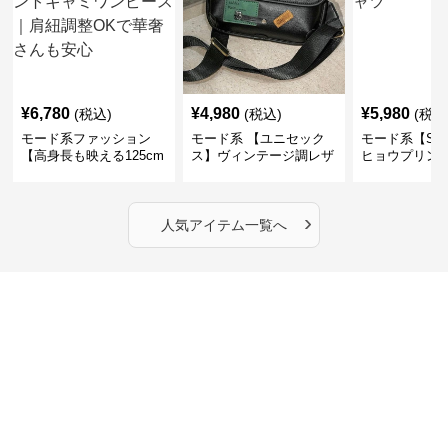
¥
6,780
¥
4,980
¥
5,980
(税込)
(税込)
(税込
モード系ファッション
モード系 【ユニセック
モード系【S〜
【高身長も映える125cm
ス】ヴィンテージ調レザ
ヒョウプリント
丈】アートプリントキャ
ーショルダーバッグ｜斜
カラー半袖T
ミワンピース｜肩紐調整
めがけメッセンジャー
OKで華奢さんも安心
›
人気アイテム一覧へ