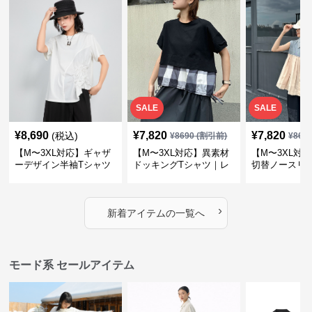
SALE
SALE
¥
8,690
¥
7,820
¥
7,820
(税込)
¥
8690
(割引前)
¥
869
【M〜3XL対応】ギャザ
【M〜3XL対応】異素材
【M〜3XL対
ーデザイン半袖Tシャツ
ドッキングTシャツ｜レ
切替ノースリ
｜シャーリング・アシメ
イヤード風チェックトッ
ス｜Aライン
デザイン・ゆったりトッ
プス・裾ドロスト・体型
素材プリーツ
プス
カバー・大人モード
ー・大人モー
›
新着アイテムの一覧へ
モード系 セールアイテム