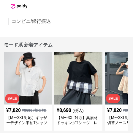
コンビニ/銀行振込
モード系 新着アイテム
SALE
SALE
¥
7,820
¥
8,690
¥
7,820
(税込)
¥
8690
(割引前)
¥
869
【M〜3XL対応】ギャザ
【M〜3XL対応】異素材
【M〜3XL対
ーデザイン半袖Tシャツ
ドッキングTシャツ｜レ
切替ノースリ
｜シャーリング・アシメ
イヤード風チェックトッ
ス｜Aライン
デザイン・ゆったりトッ
プス・裾ドロスト・体型
素材プリーツ