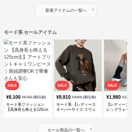
プス
カバー・大人モード
ー・大人モー
›
新着アイテムの一覧へ
モード系 セールアイテム
SALE
SALE
SALE
¥
6,100
¥
8,910
¥
1,980
¥
6780
(割引前)
¥
9900
(割引前)
¥
220
モード系ファッション
モード系 【レディース
【レディース
【高身長も映える125cm
オーバーサイズ スウェ
レッグウォー
丈】アートプリントキャ
ット】レオパードプリン
ス｜韓国スト
ミワンピース｜肩紐調整
ト裏毛トップス 秋冬ゆ
ーズ靴下
OKで華奢さんも安心
ったりモード
›
セール商品の一覧へ