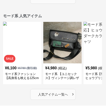
モード系 人気アイテム
SALE
¥
6,100
¥
4,980
¥
5,980
(税込)
(税込
¥
6780
(割引前)
モード系ファッション
モード系 【ユニセック
モード系【S〜
【高身長も映える125cm
ス】ヴィンテージ調レザ
ヒョウプリント
丈】アートプリントキャ
ーショルダーバッグ｜斜
カラー半袖T
ミワンピース｜肩紐調整
めがけメッセンジャー
OKで華奢さんも安心
›
人気アイテム一覧へ